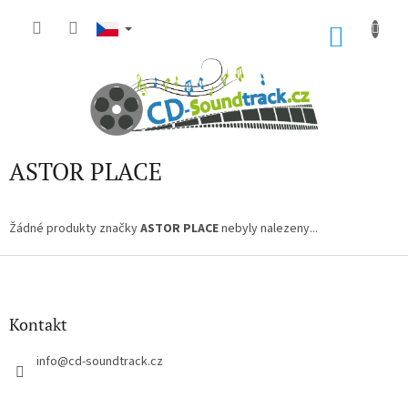
Přejít
na
NÁKU
obsah
KOŠÍK
ASTOR PLACE
Žádné produkty značky
ASTOR PLACE
nebyly nalezeny...
Z
á
p
a
Kontakt
t
í
info
@
cd-soundtrack.cz