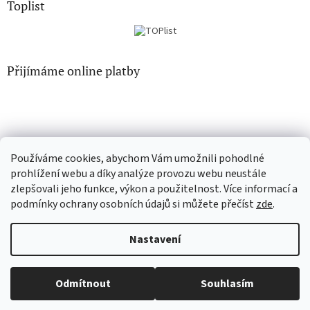
Toplist
Přijímáme online platby
Používáme cookies, abychom Vám umožnili pohodlné
CD-hudba.cz
EN-filmy.cz
prohlížení webu a díky analýze provozu webu neustále
zlepšovali jeho funkce, výkon a použitelnost. Více informací a
podmínky ochrany osobních údajů si můžete přečíst
zde
.
Vytvořil Shoptet
Nastavení
Copyright 2026
CD-Soundtrack.cz
. Všechna práva vyhrazena.
Odmítnout
Souhlasím
Upravit nastavení cookies