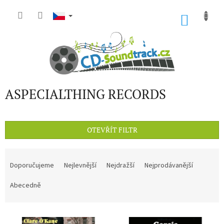
Přejít
na
NÁKU
obsah
KOŠÍK
ASPECIALTHING RECORDS
OTEVŘÍT FILTR
Ř
a
Doporučujeme
Nejlevnější
Nejdražší
Nejprodávanější
z
e
Abecedně
n
í
V
p