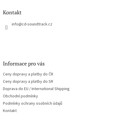
d
p
a
a
Kontakt
c
t
í
í
info
@
cd-soundtrack.cz
p
r
v
k
y
v
ý
Informace pro vás
p
i
Ceny dopravy a platby do ČR
s
u
Ceny dopravy a platby do SR
Doprava do EU / International Shipping
Obchodní podmínky
Podmínky ochrany osobních údajů
Kontakt