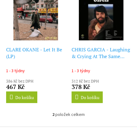
ý
r
p
o
i
d
s
u
p
k
r
t
o
ů
d
CLARE OKANE - Let It Be
CHRIS GARCIA - Laughing
u
(LP)
& Crying At The Same
k
Time (LP)
t
1 - 3 týdny
1 - 3 týdny
ů
386 Kč bez DPH
312 Kč bez DPH
467 Kč
378 Kč
Do košíku
Do košíku
2
položek celkem
O
v
l
Z
á
á