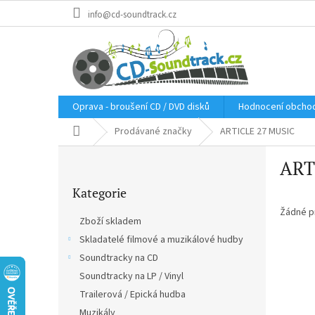
Přejít
info@cd-soundtrack.cz
na
obsah
Oprava - broušení CD / DVD disků
Hodnocení obcho
Domů
Prodávané značky
ARTICLE 27 MUSIC
P
ART
o
Přeskočit
s
Kategorie
kategorie
t
r
Žádné p
Zboží skladem
a
Skladatelé filmové a muzikálové hudby
n
Soundtracky na CD
n
í
Soundtracky na LP / Vinyl
p
Trailerová / Epická hudba
a
Muzikály