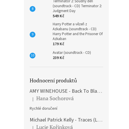
Terminátor 2: Soudný den
(soundtrack - CD) Terminator 2:
Judgment Day
549 Kč
Harry Potter a vězeň z
Azkabanu (soundtrack - CD)
Harry Potter and the Prisoner Of
Azkaban
179 Kč
Avatar (soundtrack - CD)
239 Kč
Hodnocení produktů
AMY WINEHOUSE - Back To Black (LP)
Hana Sochorová
|
Hodnocení produktu je 5 z 5 hvězdiček.
Rychlé doručení
Michael Patrick Kelly - Traces (Limited Edition) (Premium Box-Set) (LP)
Lucie Kořínková
|