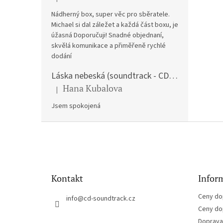
Hodnocení produktu je 5 z 5 hvězdiček.
Nádherný box, super věc pro sběratele.
Michael si dal záležet a každá část boxu, je
úžasná Doporučuji! Snadné objednaní,
skvělá komunikace a přiměřeně rychlé
dodání
Láska nebeská (soundtrack - CD) Love Actually
Hana Kubalova
|
Hodnocení produktu je 5 z 5 hvězdiček.
Jsem spokojená
Z
á
p
a
t
Kontakt
Inform
í
Ceny do
info
@
cd-soundtrack.cz
Ceny do
Doprava 