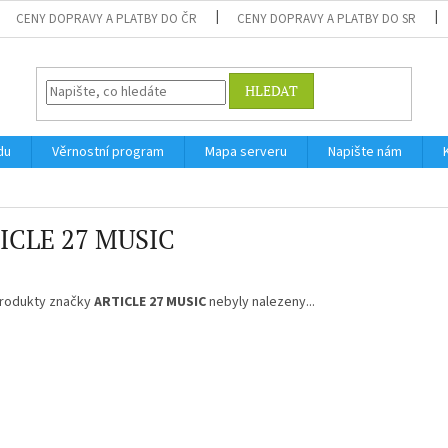
CENY DOPRAVY A PLATBY DO ČR
CENY DOPRAVY A PLATBY DO SR
HLEDAT
du
Věrnostní program
Mapa serveru
Napište nám
ICLE 27 MUSIC
rodukty značky
ARTICLE 27 MUSIC
nebyly nalezeny...