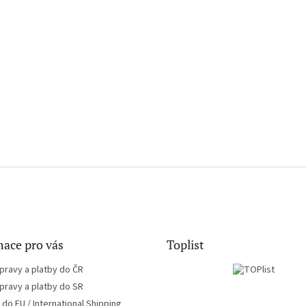
ace pro vás
Toplist
pravy a platby do ČR
pravy a platby do SR
do EU / International Shipping