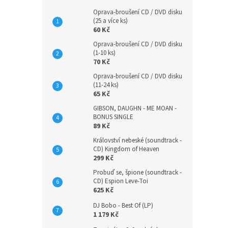
Oprava-broušení CD / DVD disku
(25 a více ks)
60 Kč
Oprava-broušení CD / DVD disku
(1-10 ks)
70 Kč
Oprava-broušení CD / DVD disku
(11-24 ks)
65 Kč
GIBSON, DAUGHN - ME MOAN -
BONUS SINGLE
89 Kč
Království nebeské (soundtrack -
CD) Kingdom of Heaven
299 Kč
Probuď se, špione (soundtrack -
CD) Espion Leve-Toi
625 Kč
DJ Bobo - Best Of (LP)
1 179 Kč