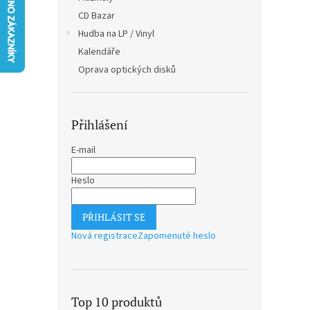
n
CD Bazar
e
Hudba na LP / Vinyl
l
Kalendáře
Oprava optických disků
Přihlášení
E-mail
Heslo
PŘIHLÁSIT SE
Nová registrace
Zapomenuté heslo
Top 10 produktů