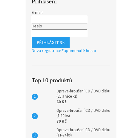
Přihlášení
E-mail
Heslo
PŘIHLÁSIT SE
Nová registrace
Zapomenuté heslo
Top 10 produktů
Oprava-broušení CD / DVD disku
(25 a více ks)
60 Kč
Oprava-broušení CD / DVD disku
(1-10 ks)
70 Kč
Oprava-broušení CD / DVD disku
(11-24 ks)