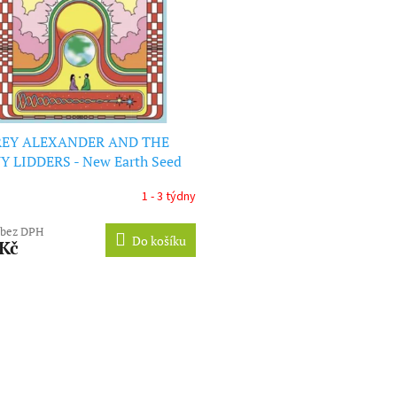
REY ALEXANDER AND THE
Y LIDDERS - New Earth Seed
1 - 3 týdny
 bez DPH
Do košíku
 Kč
O
v
l
á
d
a
c