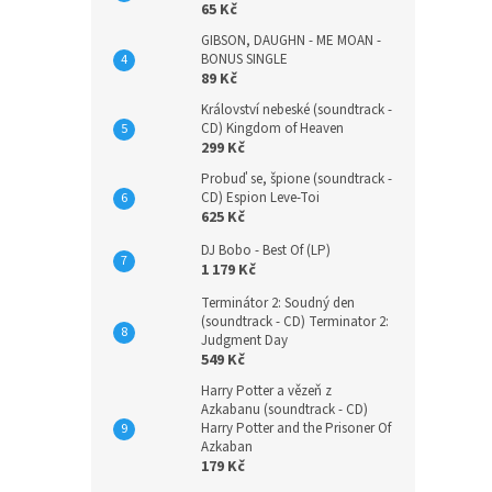
65 Kč
GIBSON, DAUGHN - ME MOAN -
BONUS SINGLE
89 Kč
Království nebeské (soundtrack -
CD) Kingdom of Heaven
299 Kč
Probuď se, špione (soundtrack -
CD) Espion Leve-Toi
625 Kč
DJ Bobo - Best Of (LP)
1 179 Kč
Terminátor 2: Soudný den
(soundtrack - CD) Terminator 2:
Judgment Day
549 Kč
Harry Potter a vězeň z
Azkabanu (soundtrack - CD)
Harry Potter and the Prisoner Of
Azkaban
179 Kč