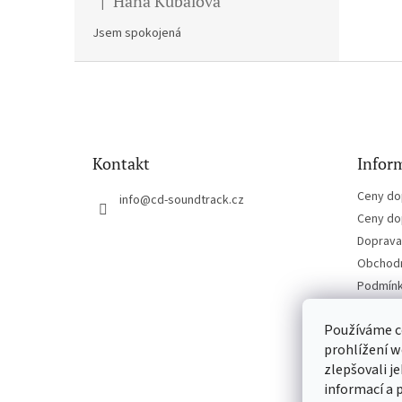
Hana Kubalova
|
Hodnocení produktu je 5 z 5 hvězdiček.
Jsem spokojená
Z
á
p
a
t
Kontakt
Inform
í
Ceny do
info
@
cd-soundtrack.cz
Ceny do
Doprava 
Obchodn
Podmínk
Kontakt
Používáme c
prohlížení w
zlepšovali j
informací a 