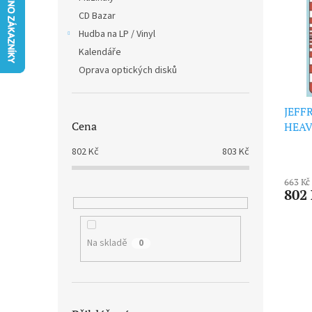
i
r
n
CD Bazar
s
o
e
p
Hudba na LP / Vinyl
d
l
r
u
Kalendáře
o
k
Oprava optických disků
d
t
u
ů
k
JEFF
Cena
t
HEAV
ů
(LP)
802
Kč
803
Kč
663 Kč
802
Na skladě
0