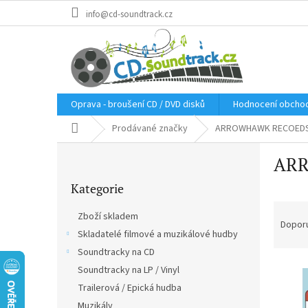
Přejít
info@cd-soundtrack.cz
na
obsah
Oprava - broušení CD / DVD disků
Hodnocení obcho
Domů
Prodávané značky
ARROWHAWK RECOED
P
AR
o
Přeskočit
s
Kategorie
kategorie
t
Ř
r
Zboží skladem
a
a
Dopor
Skladatelé filmové a muzikálové hudby
z
n
e
Soundtracky na CD
n
V
n
í
Soundtracky na LP / Vinyl
ý
í
p
Trailerová / Epická hudba
p
p
a
Muzikály