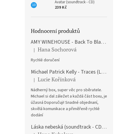
Avatar (soundtrack - CD)
239 Kč
Hodnocení produktů
AMY WINEHOUSE - Back To Black (LP)
Hana Sochorová
|
Hodnocení produktu je 5 z 5 hvězdiček.
Rychlé doručení
Michael Patrick Kelly - Traces (Limited Edition) (Premium Box-Set) (LP)
Lucie Kořínková
|
Hodnocení produktu je 5 z 5 hvězdiček.
Nádherný box, super věc pro sběratele.
Michael si dal záležet a každá část boxu, je
úžasná Doporučuji! Snadné objednaní,
skvělá komunikace a přiměřeně rychlé
dodání
Láska nebeská (soundtrack - CD) Love Actually