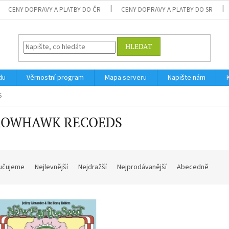
CENY DOPRAVY A PLATBY DO ČR
CENY DOPRAVY A PLATBY DO SR
HLEDAT
du
Věrnostní program
Mapa serveru
Napište nám
S
ROWHAWK RECOEDS
učujeme
Nejlevnější
Nejdražší
Nejprodávanější
Abecedně