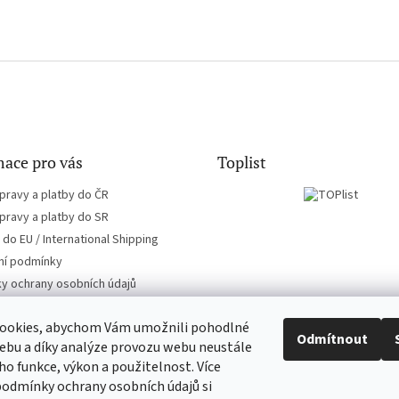
ace pro vás
Toplist
pravy a platby do ČR
pravy a platby do SR
do EU / International Shipping
í podmínky
y ochrany osobních údajů
ookies, abychom Vám umožnili pohodlné
Odmítnout
ebu a díky analýze provozu webu neustále
eho funkce, výkon a použitelnost. Více
CD-hudba.cz
EN-filmy.cz
podmínky ochrany osobních údajů si