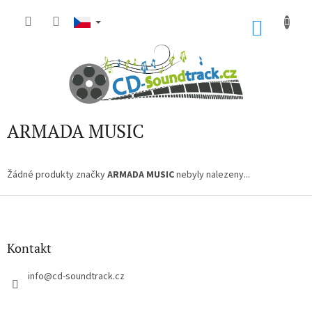
Přejít
na
NÁKU
obsah
KOŠÍK
ARMADA MUSIC
Žádné produkty značky
ARMADA MUSIC
nebyly nalezeny...
Z
á
p
a
Kontakt
t
í
info
@
cd-soundtrack.cz