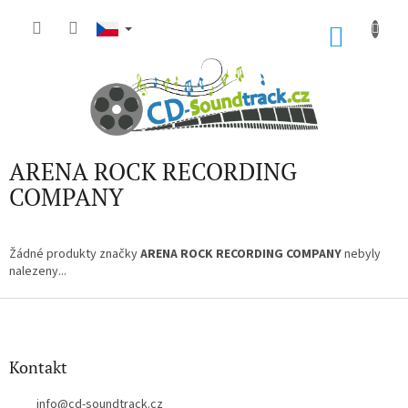
Přejít
na
NÁKU
obsah
KOŠÍK
ARENA ROCK RECORDING
COMPANY
Žádné produkty značky
ARENA ROCK RECORDING COMPANY
nebyly
nalezeny...
Z
á
p
a
Kontakt
t
í
info
@
cd-soundtrack.cz