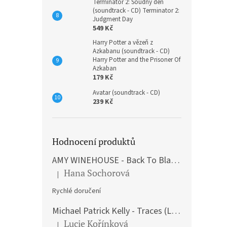
Terminátor 2: Soudný den
(soundtrack - CD) Terminator 2:
Judgment Day
549 Kč
Harry Potter a vězeň z
Azkabanu (soundtrack - CD)
Harry Potter and the Prisoner Of
Azkaban
179 Kč
Avatar (soundtrack - CD)
239 Kč
Hodnocení produktů
AMY WINEHOUSE - Back To Black (LP)
Hana Sochorová
|
Hodnocení produktu je 5 z 5 hvězdiček.
Rychlé doručení
Michael Patrick Kelly - Traces (Limited Edition) (Premium Box-Set) (LP)
Lucie Kořínková
|