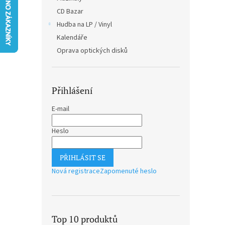
n
CD Bazar
e
Hudba na LP / Vinyl
l
Kalendáře
Oprava optických disků
Přihlášení
E-mail
Heslo
PŘIHLÁSIT SE
Nová registrace
Zapomenuté heslo
Top 10 produktů