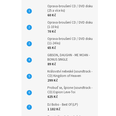
Oprava-broušení CD / DVD disku
(25 a více ks)
60 Kč
Oprava-broušení CD / DVD disku
(1-10 ks)
70 Kč
Oprava-broušení CD / DVD disku
(11-24 ks)
65 Kč
GIBSON, DAUGHN - ME MOAN -
BONUS SINGLE
89 Kč
Království nebeské (soundtrack -
CD) Kingdom of Heaven
299 Kč
Probuď se, špione (soundtrack -
CD) Espion Leve-Toi
625 Kč
DJ Bobo - Best Of (LP)
1 182 Kč