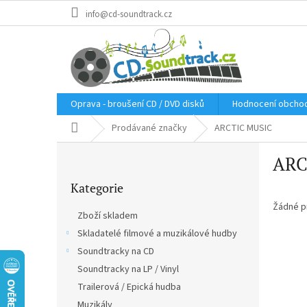
Přejít
info@cd-soundtrack.cz
na
obsah
Oprava - broušení CD / DVD disků
Hodnocení obcho
Domů
Prodávané značky
ARCTIC MUSIC
P
ARC
o
Přeskočit
s
Kategorie
kategorie
t
r
Žádné p
Zboží skladem
a
Skladatelé filmové a muzikálové hudby
n
Soundtracky na CD
n
í
Soundtracky na LP / Vinyl
p
Trailerová / Epická hudba
a
Muzikály