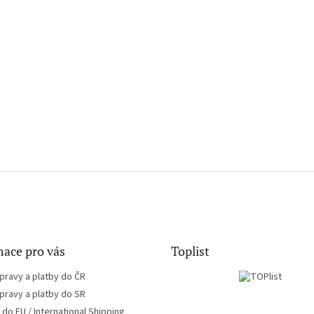
ace pro vás
Toplist
pravy a platby do ČR
pravy a platby do SR
do EU / International Shipping