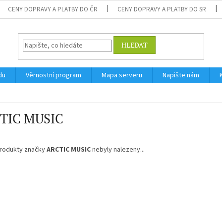
CENY DOPRAVY A PLATBY DO ČR
CENY DOPRAVY A PLATBY DO SR
HLEDAT
du
Věrnostní program
Mapa serveru
Napište nám
TIC MUSIC
rodukty značky
ARCTIC MUSIC
nebyly nalezeny...