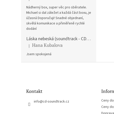
Hodnocení produktu je 5 z 5 hvězdiček.
Nádherný box, super věc pro sběratele.
Michael si dal záležet a každá část boxu, je
úžasná Doporučuji! Snadné objednaní,
skvělá komunikace a přiměřeně rychlé
dodání
Láska nebeská (soundtrack - CD) Love Actually
Hana Kubalova
|
Hodnocení produktu je 5 z 5 hvězdiček.
Jsem spokojená
Z
á
p
a
t
Kontakt
Inform
í
Ceny do
info
@
cd-soundtrack.cz
Ceny do
Doprava 