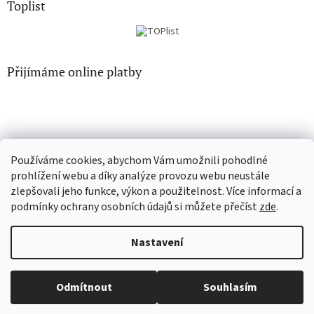
Toplist
Přijímáme online platby
Používáme cookies, abychom Vám umožnili pohodlné
CD-hudba.cz
EN-filmy.cz
prohlížení webu a díky analýze provozu webu neustále
zlepšovali jeho funkce, výkon a použitelnost. Více informací a
podmínky ochrany osobních údajů si můžete přečíst
zde
.
Vytvořil Shoptet
Nastavení
Copyright 2026
CD-Soundtrack.cz
. Všechna práva vyhrazena.
Odmítnout
Souhlasím
Upravit nastavení cookies