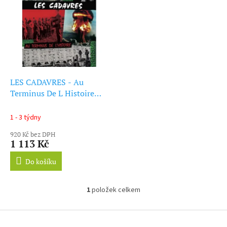
ý
r
p
o
i
d
s
u
p
k
r
t
o
ů
d
LES CADAVRES - Au
u
Terminus De L Histoire
k
(LP)
t
1 - 3 týdny
ů
920 Kč bez DPH
1 113 Kč
Do košíku
1
položek celkem
O
v
l
Z
á
á