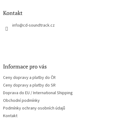
d
p
a
a
Kontakt
c
t
í
í
info
@
cd-soundtrack.cz
p
r
v
k
y
v
ý
Informace pro vás
p
i
Ceny dopravy a platby do ČR
s
u
Ceny dopravy a platby do SR
Doprava do EU / International Shipping
Obchodní podmínky
Podmínky ochrany osobních údajů
Kontakt