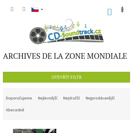
Přejít
na
NÁKU
obsah
KOŠÍK
ARCHIVES DE LA ZONE MONDIALE
OTEVŘÍT FILTR
Ř
a
Doporučujeme
Nejlevnější
Nejdražší
Nejprodávanější
z
e
Abecedně
n
í
V
p