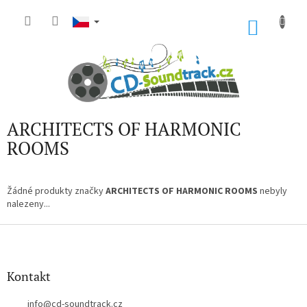
Přejít
na
NÁKU
obsah
KOŠÍK
ARCHITECTS OF HARMONIC
ROOMS
Žádné produkty značky
ARCHITECTS OF HARMONIC ROOMS
nebyly
nalezeny...
Z
á
p
a
Kontakt
t
í
info
@
cd-soundtrack.cz