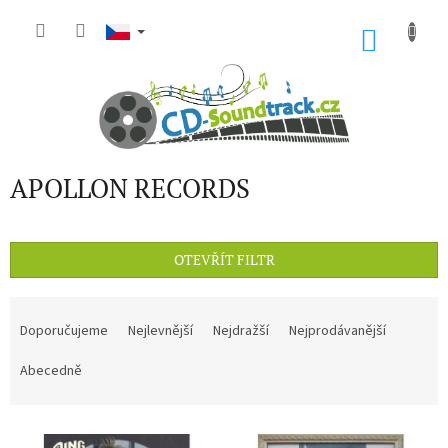
Přejít
na
NÁKU
obsah
KOŠÍK
APOLLON RECORDS
OTEVŘÍT FILTR
Ř
a
Doporučujeme
Nejlevnější
Nejdražší
Nejprodávanější
z
e
Abecedně
n
í
V
p