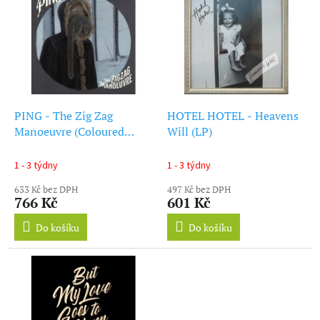
ý
r
p
o
i
d
s
u
p
k
r
t
o
ů
d
PING - The Zig Zag
HOTEL HOTEL - Heavens
u
Manoeuvre (Coloured
Will (LP)
k
Vinyl) (LP)
t
1 - 3 týdny
1 - 3 týdny
ů
633 Kč bez DPH
497 Kč bez DPH
766 Kč
601 Kč
Do košíku
Do košíku