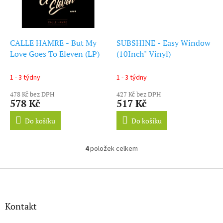
CALLE HAMRE - But My
SUBSHINE - Easy Window
Love Goes To Eleven (LP)
(10Inch" Vinyl)
1 - 3 týdny
1 - 3 týdny
478 Kč bez DPH
427 Kč bez DPH
578 Kč
517 Kč
Do košíku
Do košíku
4
položek celkem
O
v
l
Z
á
á
d
p
a
a
Kontakt
c
t
í