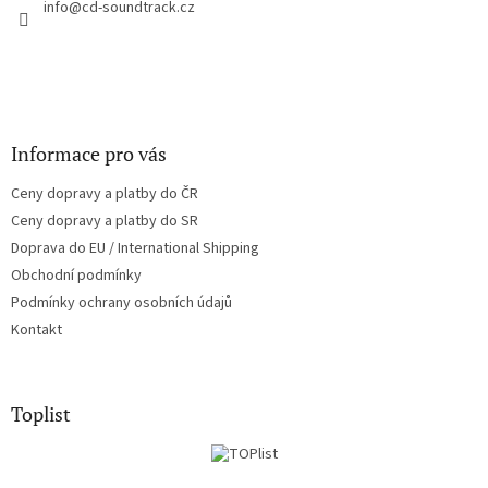
í
info
@
cd-soundtrack.cz
p
r
v
k
y
v
ý
Informace pro vás
p
i
Ceny dopravy a platby do ČR
s
u
Ceny dopravy a platby do SR
Doprava do EU / International Shipping
Obchodní podmínky
Podmínky ochrany osobních údajů
Kontakt
Toplist