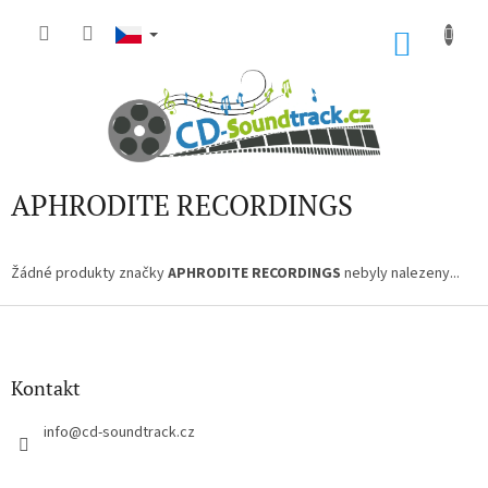
Přejít
na
NÁKU
obsah
KOŠÍK
APHRODITE RECORDINGS
Žádné produkty značky
APHRODITE RECORDINGS
nebyly nalezeny...
Z
á
p
a
Kontakt
t
í
info
@
cd-soundtrack.cz