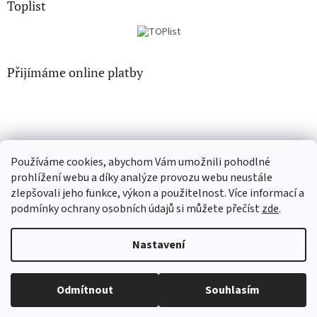
Toplist
Přijímáme online platby
Používáme cookies, abychom Vám umožnili pohodlné
CD-hudba.cz
EN-filmy.cz
prohlížení webu a díky analýze provozu webu neustále
zlepšovali jeho funkce, výkon a použitelnost. Více informací a
podmínky ochrany osobních údajů si můžete přečíst
zde
.
Vytvořil Shoptet
Nastavení
Copyright 2026
CD-Soundtrack.cz
. Všechna práva vyhrazena.
Odmítnout
Souhlasím
Upravit nastavení cookies