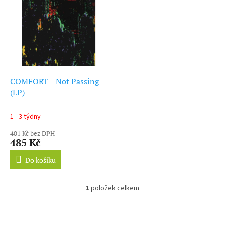
ý
r
p
o
i
d
s
u
p
k
r
t
o
ů
d
COMFORT - Not Passing
u
(LP)
k
t
1 - 3 týdny
ů
401 Kč bez DPH
485 Kč
Do košíku
1
položek celkem
O
v
l
Z
á
á