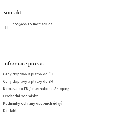
d
p
a
a
Kontakt
c
t
í
í
info
@
cd-soundtrack.cz
p
r
v
k
y
v
ý
Informace pro vás
p
i
Ceny dopravy a platby do ČR
s
u
Ceny dopravy a platby do SR
Doprava do EU / International Shipping
Obchodní podmínky
Podmínky ochrany osobních údajů
Kontakt