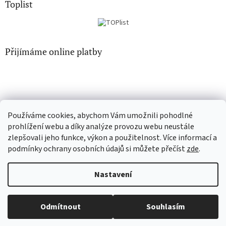
Toplist
Přijímáme online platby
Používáme cookies, abychom Vám umožnili pohodlné
CD-hudba.cz
EN-filmy.cz
prohlížení webu a díky analýze provozu webu neustále
zlepšovali jeho funkce, výkon a použitelnost. Více informací a
podmínky ochrany osobních údajů si můžete přečíst
zde
.
Vytvořil Shoptet
Nastavení
Copyright 2026
CD-Soundtrack.cz
. Všechna práva vyhrazena.
Odmítnout
Souhlasím
Upravit nastavení cookies