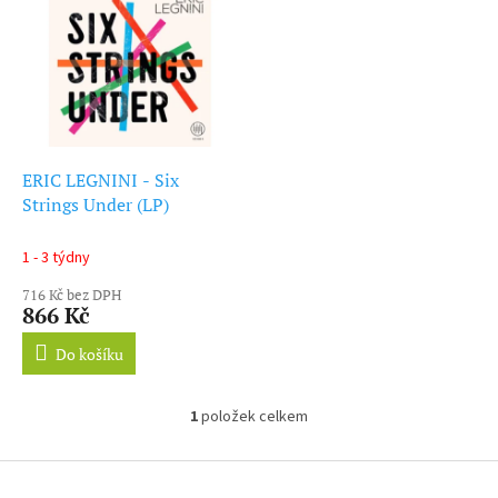
ý
r
p
o
i
d
s
u
p
k
r
t
o
ů
d
ERIC LEGNINI - Six
u
Strings Under (LP)
k
t
1 - 3 týdny
ů
716 Kč bez DPH
866 Kč
Do košíku
1
položek celkem
O
v
l
Z
á
á