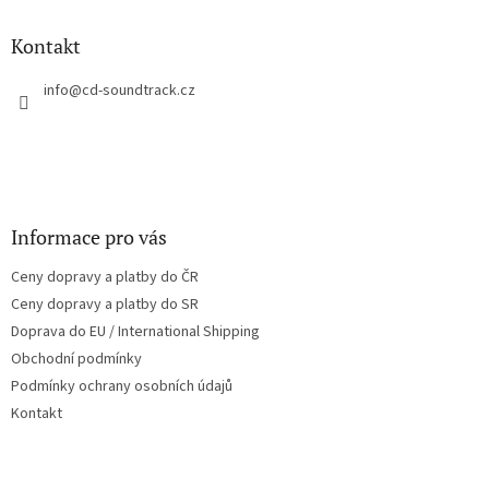
d
p
a
a
Kontakt
c
t
í
í
info
@
cd-soundtrack.cz
p
r
v
k
y
v
ý
Informace pro vás
p
i
Ceny dopravy a platby do ČR
s
u
Ceny dopravy a platby do SR
Doprava do EU / International Shipping
Obchodní podmínky
Podmínky ochrany osobních údajů
Kontakt