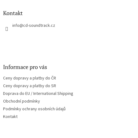
d
p
a
a
Kontakt
c
t
í
í
info
@
cd-soundtrack.cz
p
r
v
k
y
v
ý
Informace pro vás
p
i
Ceny dopravy a platby do ČR
s
u
Ceny dopravy a platby do SR
Doprava do EU / International Shipping
Obchodní podmínky
Podmínky ochrany osobních údajů
Kontakt