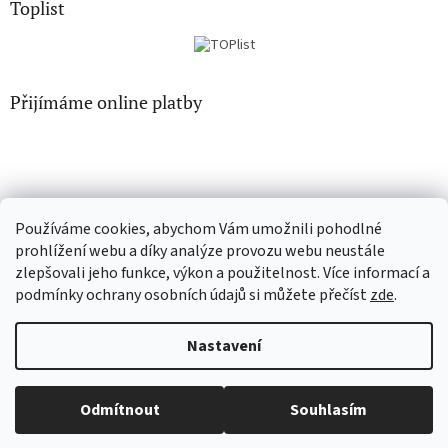
Toplist
Přijímáme online platby
Používáme cookies, abychom Vám umožnili pohodlné
CD-hudba.cz
EN-filmy.cz
prohlížení webu a díky analýze provozu webu neustále
zlepšovali jeho funkce, výkon a použitelnost. Více informací a
podmínky ochrany osobních údajů si můžete přečíst
zde
.
Vytvořil Shoptet
Nastavení
Copyright 2026
CD-Soundtrack.cz
. Všechna práva vyhrazena.
Odmítnout
Souhlasím
Upravit nastavení cookies