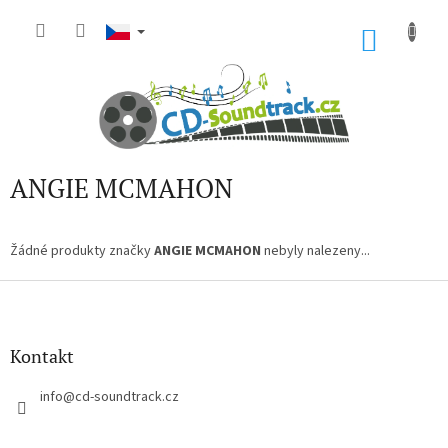
Přejít
na
NÁKU
obsah
KOŠÍK
ANGIE MCMAHON
Žádné produkty značky
ANGIE MCMAHON
nebyly nalezeny...
Z
á
p
a
Kontakt
t
í
info
@
cd-soundtrack.cz