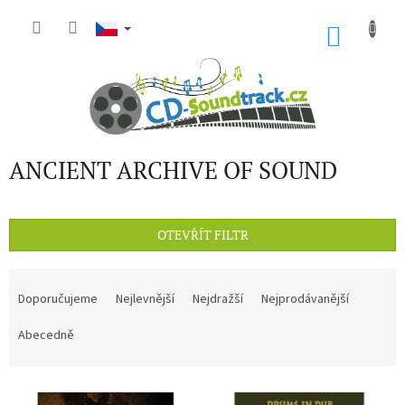
Přejít
na
NÁKU
obsah
KOŠÍK
ANCIENT ARCHIVE OF SOUND
OTEVŘÍT FILTR
Ř
a
Doporučujeme
Nejlevnější
Nejdražší
Nejprodávanější
z
e
Abecedně
n
í
V
p