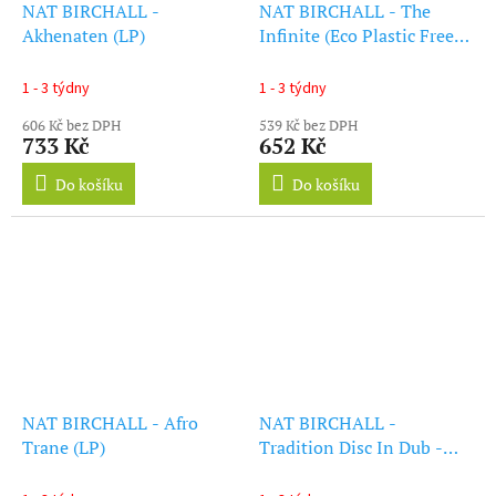
NAT BIRCHALL -
NAT BIRCHALL - The
Akhenaten (LP)
Infinite (Eco Plastic Free
Packaging) (LP)
1 - 3 týdny
1 - 3 týdny
606 Kč bez DPH
539 Kč bez DPH
733 Kč
652 Kč
Do košíku
Do košíku
NAT BIRCHALL - Afro
NAT BIRCHALL -
Trane (LP)
Tradition Disc In Dub -
Nat Birchall Meets Al
Breadwinner (LP)