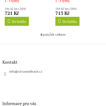
1 - 3 týdny
1 - 3 týdny
596 Kč bez DPH
589 Kč bez DPH
721 Kč
713 Kč
Do košíku
Do košíku
8
položek celkem
O
v
l
Z
á
á
d
p
a
a
Kontakt
c
t
í
í
info
@
cd-soundtrack.cz
p
r
v
k
y
v
ý
Informace pro vás
p