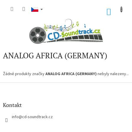
Přejít
na
NÁKU
obsah
KOŠÍK
ANALOG AFRICA (GERMANY)
Žádné produkty značky
ANALOG AFRICA (GERMANY)
nebyly nalezeny...
Z
á
p
a
Kontakt
t
í
info
@
cd-soundtrack.cz