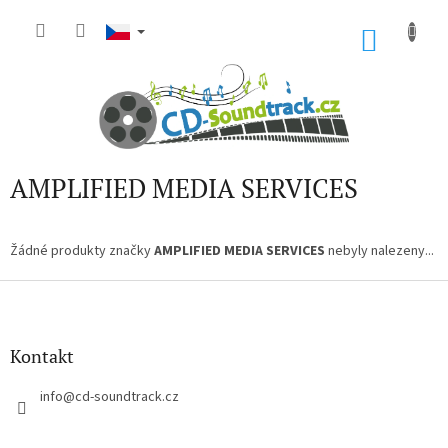
Přejít
na
NÁKU
obsah
KOŠÍK
AMPLIFIED MEDIA SERVICES
Žádné produkty značky
AMPLIFIED MEDIA SERVICES
nebyly nalezeny...
Z
á
p
a
Kontakt
t
í
info
@
cd-soundtrack.cz