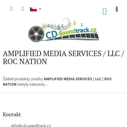
Přejít
na
NÁKU
obsah
KOŠÍK
AMPLIFIED MEDIA SERVICES / LLC /
ROC NATION
Žádné produkty značky
AMPLIFIED MEDIA SERVICES / LLC / ROC
NATION
nebyly nalezeny...
Z
á
p
a
Kontakt
t
í
info
@
cd-soundtrack.cz