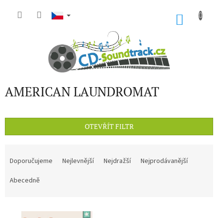
Přejít
na
NÁKU
obsah
KOŠÍK
AMERICAN LAUNDROMAT
OTEVŘÍT FILTR
Ř
a
Doporučujeme
Nejlevnější
Nejdražší
Nejprodávanější
z
e
Abecedně
n
í
V
p