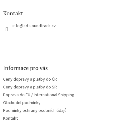
d
p
a
a
Kontakt
c
t
í
í
info
@
cd-soundtrack.cz
p
r
v
k
y
v
ý
Informace pro vás
p
i
Ceny dopravy a platby do ČR
s
u
Ceny dopravy a platby do SR
Doprava do EU / International Shipping
Obchodní podmínky
Podmínky ochrany osobních údajů
Kontakt