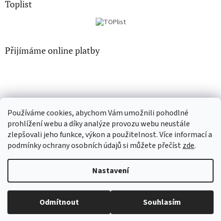
Toplist
Přijímáme online platby
Používáme cookies, abychom Vám umožnili pohodlné
CD-hudba.cz
EN-filmy.cz
prohlížení webu a díky analýze provozu webu neustále
zlepšovali jeho funkce, výkon a použitelnost. Více informací a
podmínky ochrany osobních údajů si můžete přečíst
zde
.
Vytvořil Shoptet
Nastavení
Copyright 2026
CD-Soundtrack.cz
. Všechna práva vyhrazena.
Odmítnout
Souhlasím
Upravit nastavení cookies