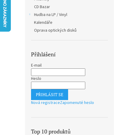
n
CD Bazar
e
Hudba na LP / Vinyl
l
Kalendáře
Oprava optických disků
Přihlášení
E-mail
Heslo
PŘIHLÁSIT SE
Nová registrace
Zapomenuté heslo
Top 10 produktů