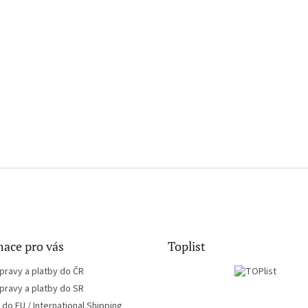
ace pro vás
Toplist
pravy a platby do ČR
pravy a platby do SR
do EU / International Shipping