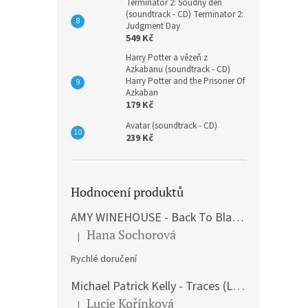
Terminátor 2: Soudný den
(soundtrack - CD) Terminator 2:
Judgment Day
549 Kč
Harry Potter a vězeň z
Azkabanu (soundtrack - CD)
Harry Potter and the Prisoner Of
Azkaban
179 Kč
Avatar (soundtrack - CD)
239 Kč
Hodnocení produktů
AMY WINEHOUSE - Back To Black (LP)
Hana Sochorová
|
Hodnocení produktu je 5 z 5 hvězdiček.
Rychlé doručení
Michael Patrick Kelly - Traces (Limited Edition) (Premium Box-Set) (LP)
Lucie Kořínková
|