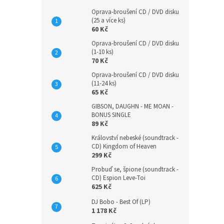
Oprava-broušení CD / DVD disku
(25 a více ks)
60 Kč
Oprava-broušení CD / DVD disku
(1-10 ks)
70 Kč
Oprava-broušení CD / DVD disku
(11-24 ks)
65 Kč
GIBSON, DAUGHN - ME MOAN -
BONUS SINGLE
89 Kč
Království nebeské (soundtrack -
CD) Kingdom of Heaven
299 Kč
Probuď se, špione (soundtrack -
CD) Espion Leve-Toi
625 Kč
DJ Bobo - Best Of (LP)
1 178 Kč