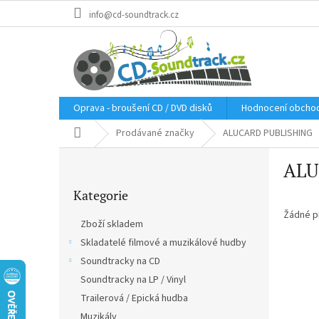
Přejít
info@cd-soundtrack.cz
na
obsah
Oprava - broušení CD / DVD disků
Hodnocení obcho
Domů
Prodávané značky
ALUCARD PUBLISHING
P
ALU
o
Přeskočit
s
Kategorie
kategorie
t
r
Žádné p
Zboží skladem
a
Skladatelé filmové a muzikálové hudby
n
Soundtracky na CD
n
í
Soundtracky na LP / Vinyl
p
Trailerová / Epická hudba
a
Muzikály