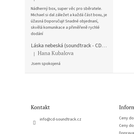
Hodnocení produktu je 5 z 5 hvězdiček.
Nádherný box, super věc pro sběratele.
Michael si dal záležet a každá část boxu, je
úžasná Doporučuji! Snadné objednaní,
skvělá komunikace a přiměřeně rychlé
dodání
Láska nebeská (soundtrack - CD) Love Actually
Hana Kubalova
|
Hodnocení produktu je 5 z 5 hvězdiček.
Jsem spokojená
Z
á
p
a
t
Kontakt
Inform
í
Ceny do
info
@
cd-soundtrack.cz
Ceny do
Doprava 