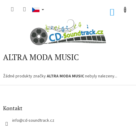
Přejít
na
NÁKU
obsah
KOŠÍK
ALTRA MODA MUSIC
Žádné produkty značky
ALTRA MODA MUSIC
nebyly nalezeny...
Z
á
p
a
Kontakt
t
í
info
@
cd-soundtrack.cz