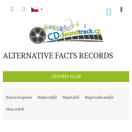
Přejít
na
NÁKU
obsah
KOŠÍK
ALTERNATIVE FACTS RECORDS
OTEVŘÍT FILTR
Ř
a
Doporučujeme
Nejlevnější
Nejdražší
Nejprodávanější
z
e
Abecedně
n
í
V
p