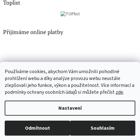
Toplist
Přijímáme online platby
Používáme cookies, abychom Vám umožnili pohodlné
CD-hudba.cz
EN-filmy.cz
prohlížení webu a díky analýze provozu webu neustále
zlepšovali jeho funkce, výkon a použitelnost. Více informací a
podmínky ochrany osobních údajů si můžete přečíst
zde
.
Vytvořil Shoptet
Nastavení
Copyright 2026
CD-Soundtrack.cz
. Všechna práva vyhrazena.
Upravit nastavení cookies
Odmítnout
Souhlasím