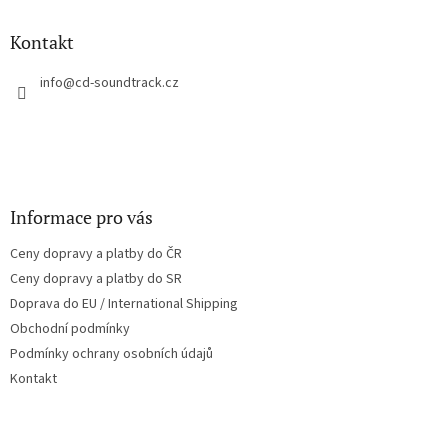
d
p
a
a
Kontakt
c
t
í
í
info
@
cd-soundtrack.cz
p
r
v
k
y
v
ý
Informace pro vás
p
i
Ceny dopravy a platby do ČR
s
u
Ceny dopravy a platby do SR
Doprava do EU / International Shipping
Obchodní podmínky
Podmínky ochrany osobních údajů
Kontakt