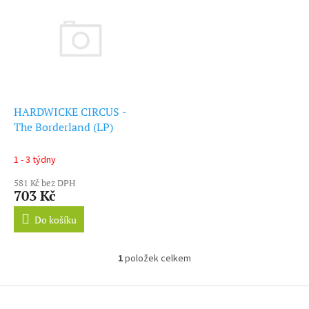
ý
r
p
o
i
d
s
u
p
k
r
t
o
ů
d
HARDWICKE CIRCUS -
u
The Borderland (LP)
k
t
1 - 3 týdny
ů
581 Kč bez DPH
703 Kč
Do košíku
1
položek celkem
O
v
l
Z
á
á