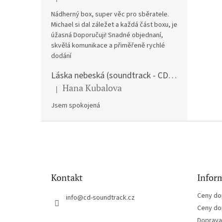
Hodnocení produktu je 5 z 5 hvězdiček.
Nádherný box, super věc pro sběratele.
Michael si dal záležet a každá část boxu, je
úžasná Doporučuji! Snadné objednaní,
skvělá komunikace a přiměřeně rychlé
dodání
Láska nebeská (soundtrack - CD) Love Actually
Hana Kubalova
|
Hodnocení produktu je 5 z 5 hvězdiček.
Jsem spokojená
Z
á
p
a
t
Kontakt
Inform
í
Ceny do
info
@
cd-soundtrack.cz
Ceny do
Doprava 