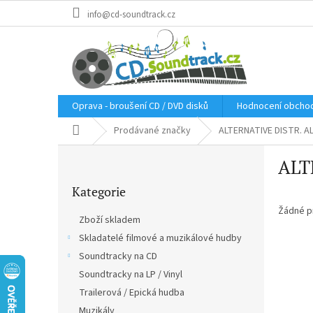
Přejít
info@cd-soundtrack.cz
na
obsah
Oprava - broušení CD / DVD disků
Hodnocení obcho
Domů
Prodávané značky
ALTERNATIVE DISTR. A
P
ALT
o
Přeskočit
s
Kategorie
kategorie
t
r
Žádné p
Zboží skladem
a
Skladatelé filmové a muzikálové hudby
n
Soundtracky na CD
n
í
Soundtracky na LP / Vinyl
p
Trailerová / Epická hudba
a
Muzikály