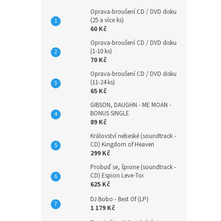
Oprava-broušení CD / DVD disku
(25 a více ks)
60 Kč
Oprava-broušení CD / DVD disku
(1-10 ks)
70 Kč
Oprava-broušení CD / DVD disku
(11-24 ks)
65 Kč
GIBSON, DAUGHN - ME MOAN -
BONUS SINGLE
89 Kč
Království nebeské (soundtrack -
CD) Kingdom of Heaven
299 Kč
Probuď se, špione (soundtrack -
CD) Espion Leve-Toi
625 Kč
DJ Bobo - Best Of (LP)
1 179 Kč