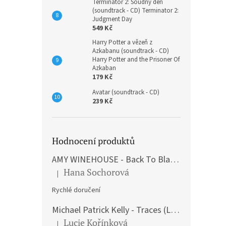
Terminátor 2: Soudný den
(soundtrack - CD) Terminator 2:
Judgment Day
549 Kč
Harry Potter a vězeň z
Azkabanu (soundtrack - CD)
Harry Potter and the Prisoner Of
Azkaban
179 Kč
Avatar (soundtrack - CD)
239 Kč
Hodnocení produktů
AMY WINEHOUSE - Back To Black (LP)
Hana Sochorová
|
Hodnocení produktu je 5 z 5 hvězdiček.
Rychlé doručení
Michael Patrick Kelly - Traces (Limited Edition) (Premium Box-Set) (LP)
Lucie Kořínková
|