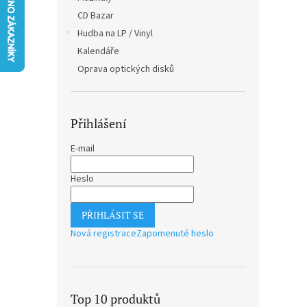
n
CD Bazar
e
Hudba na LP / Vinyl
l
Kalendáře
Oprava optických disků
Přihlášení
E-mail
Heslo
PŘIHLÁSIT SE
Nová registrace
Zapomenuté heslo
Top 10 produktů