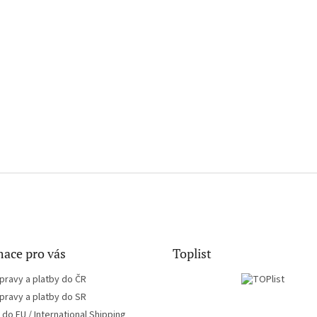
ace pro vás
Toplist
pravy a platby do ČR
pravy a platby do SR
do EU / International Shipping