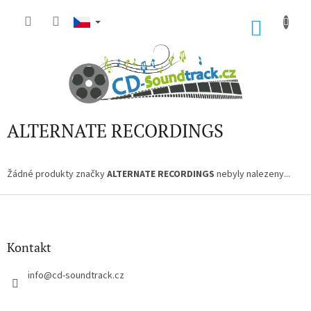
Přejít
na
NÁKU
obsah
KOŠÍK
ALTERNATE RECORDINGS
Žádné produkty značky
ALTERNATE RECORDINGS
nebyly nalezeny...
Z
á
p
a
Kontakt
t
í
info
@
cd-soundtrack.cz