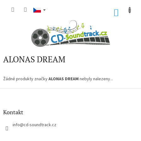
Přejít
na
NÁKU
obsah
KOŠÍK
ALONAS DREAM
Žádné produkty značky
ALONAS DREAM
nebyly nalezeny...
Z
á
p
a
Kontakt
t
í
info
@
cd-soundtrack.cz