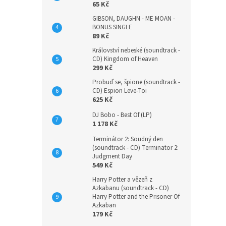
65 Kč
GIBSON, DAUGHN - ME MOAN -
BONUS SINGLE
89 Kč
Království nebeské (soundtrack -
CD) Kingdom of Heaven
299 Kč
Probuď se, špione (soundtrack -
CD) Espion Leve-Toi
625 Kč
DJ Bobo - Best Of (LP)
1 178 Kč
Terminátor 2: Soudný den
(soundtrack - CD) Terminator 2:
Judgment Day
549 Kč
Harry Potter a vězeň z
Azkabanu (soundtrack - CD)
Harry Potter and the Prisoner Of
Azkaban
179 Kč