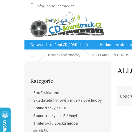
Přejít
info@cd-soundtrack.cz
na
obsah
Oprava - broušení CD / DVD disků
Hodnocení obcho
Domů
Prodávané značky
ALLO MATE RECORDS
P
ALL
o
Přeskočit
s
Kategorie
kategorie
t
Ř
r
Zboží skladem
a
a
Dopor
Skladatelé filmové a muzikálové hudby
z
n
e
Soundtracky na CD
n
V
n
í
Soundtracky na LP / Vinyl
ý
í
p
Trailerová / Epická hudba
p
p
a
Muzikály