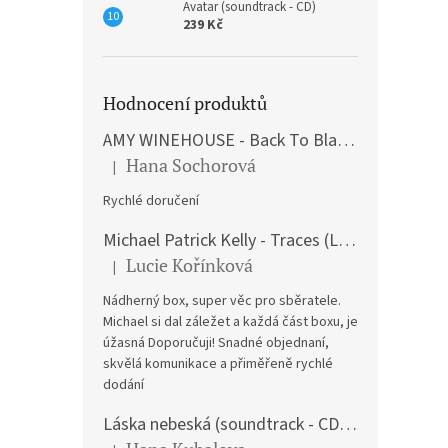
Avatar (soundtrack - CD)
239 Kč
Hodnocení produktů
AMY WINEHOUSE - Back To Black (LP)
Hana Sochorová
|
Hodnocení produktu je 5 z 5 hvězdiček.
Rychlé doručení
Michael Patrick Kelly - Traces (Limited Edition) (Premium Box-Set) (LP)
Lucie Kořínková
|
Hodnocení produktu je 5 z 5 hvězdiček.
Nádherný box, super věc pro sběratele.
Michael si dal záležet a každá část boxu, je
úžasná Doporučuji! Snadné objednaní,
skvělá komunikace a přiměřeně rychlé
dodání
Láska nebeská (soundtrack - CD) Love Actually