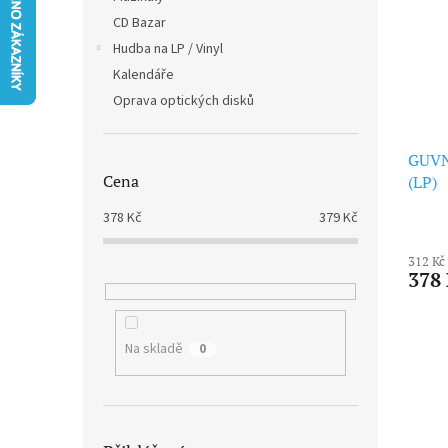
i
r
n
CD Bazar
s
o
e
p
Hudba na LP / Vinyl
d
l
r
u
Kalendáře
o
k
Oprava optických disků
d
t
u
ů
k
GUVNA
Cena
t
(LP)
ů
378
Kč
379
Kč
312 Kč
378
Na skladě
0