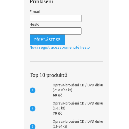
Přihlášení
E-mail
Heslo
PŘIHLÁSIT SE
Nová registrace
Zapomenuté heslo
Top 10 produktů
Oprava-broušení CD / DVD disku
(25 a více ks)
60 Kč
Oprava-broušení CD / DVD disku
(1-10 ks)
70 Kč
Oprava-broušení CD / DVD disku
(11-24 ks)