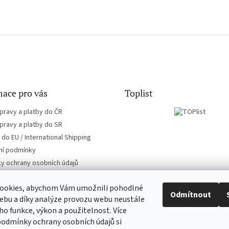
ace pro vás
Toplist
pravy a platby do ČR
pravy a platby do SR
do EU / International Shipping
í podmínky
y ochrany osobních údajů
ookies, abychom Vám umožnili pohodlné
Odmítnout
ebu a díky analýze provozu webu neustále
eho funkce, výkon a použitelnost. Více
CD-hudba.cz
EN-filmy.cz
podmínky ochrany osobních údajů si