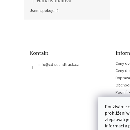
Hana Kubalova
|
Hodnocení produktu je 5 z 5 hvězdiček.
Jsem spokojená
Z
á
p
a
t
Kontakt
Inform
í
Ceny do
info
@
cd-soundtrack.cz
Ceny do
Doprava 
Obchodn
Podmínk
Kontakt
Používáme c
prohlížení w
zlepšovali j
informací a 