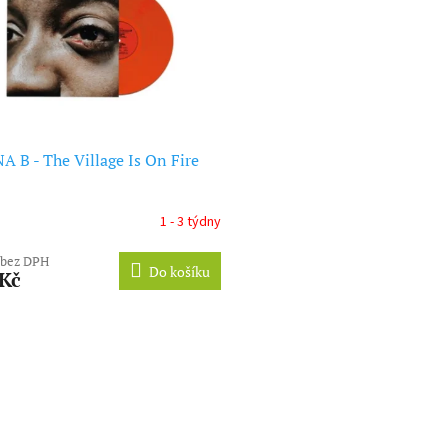
 B - The Village Is On Fire
1 - 3 týdny
 bez DPH
Do košíku
 Kč
O
v
l
á
d
a
c