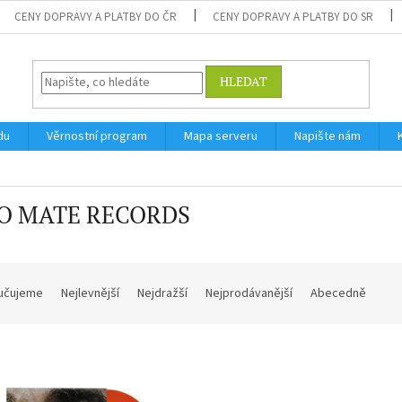
CENY DOPRAVY A PLATBY DO ČR
CENY DOPRAVY A PLATBY DO SR
HLEDAT
du
Věrnostní program
Mapa serveru
Napište nám
O MATE RECORDS
učujeme
Nejlevnější
Nejdražší
Nejprodávanější
Abecedně