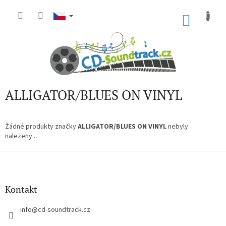
Přejít
na
NÁKU
obsah
KOŠÍK
ALLIGATOR/BLUES ON VINYL
Žádné produkty značky
ALLIGATOR/BLUES ON VINYL
nebyly
nalezeny...
Z
á
p
a
Kontakt
t
í
info
@
cd-soundtrack.cz