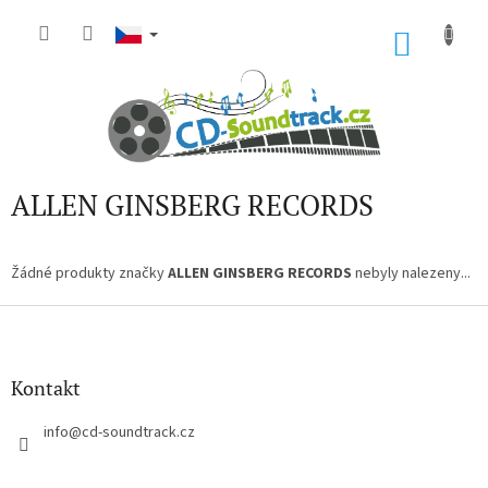
Přejít
na
NÁKU
obsah
KOŠÍK
ALLEN GINSBERG RECORDS
Žádné produkty značky
ALLEN GINSBERG RECORDS
nebyly nalezeny...
Z
á
p
a
Kontakt
t
í
info
@
cd-soundtrack.cz