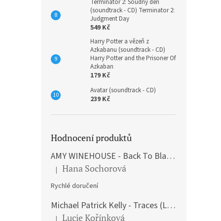
Terminátor 2: Soudný den
(soundtrack - CD) Terminator 2:
Judgment Day
549 Kč
Harry Potter a vězeň z
Azkabanu (soundtrack - CD)
Harry Potter and the Prisoner Of
Azkaban
179 Kč
Avatar (soundtrack - CD)
239 Kč
Hodnocení produktů
AMY WINEHOUSE - Back To Black (LP)
Hana Sochorová
|
Hodnocení produktu je 5 z 5 hvězdiček.
Rychlé doručení
Michael Patrick Kelly - Traces (Limited Edition) (Premium Box-Set) (LP)
Lucie Kořínková
|