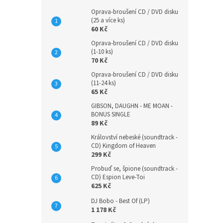
Oprava-broušení CD / DVD disku
(25 a více ks)
60 Kč
Oprava-broušení CD / DVD disku
(1-10 ks)
70 Kč
Oprava-broušení CD / DVD disku
(11-24 ks)
65 Kč
GIBSON, DAUGHN - ME MOAN -
BONUS SINGLE
89 Kč
Království nebeské (soundtrack -
CD) Kingdom of Heaven
299 Kč
Probuď se, špione (soundtrack -
CD) Espion Leve-Toi
625 Kč
DJ Bobo - Best Of (LP)
1 178 Kč