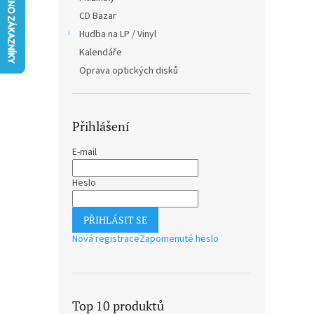
n
CD Bazar
e
Hudba na LP / Vinyl
l
Kalendáře
Oprava optických disků
Přihlášení
E-mail
Heslo
PŘIHLÁSIT SE
Nová registrace
Zapomenuté heslo
Top 10 produktů