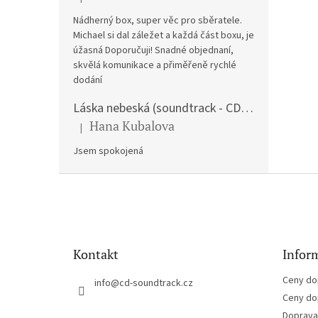
Hodnocení produktu je 5 z 5 hvězdiček.
Nádherný box, super věc pro sběratele.
Michael si dal záležet a každá část boxu, je
úžasná Doporučuji! Snadné objednaní,
skvělá komunikace a přiměřeně rychlé
dodání
Láska nebeská (soundtrack - CD) Love Actually
Hana Kubalova
|
Hodnocení produktu je 5 z 5 hvězdiček.
Jsem spokojená
Z
á
p
a
t
Kontakt
Inform
í
Ceny do
info
@
cd-soundtrack.cz
Ceny do
Doprava 