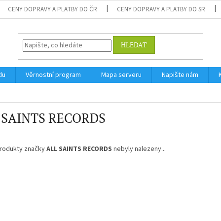
CENY DOPRAVY A PLATBY DO ČR
CENY DOPRAVY A PLATBY DO SR
HLEDAT
du
Věrnostní program
Mapa serveru
Napište nám
 SAINTS RECORDS
rodukty značky
ALL SAINTS RECORDS
nebyly nalezeny...