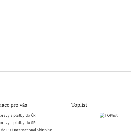
ace pro vás
Toplist
pravy a platby do ČR
pravy a platby do SR
do EU / International Shipping