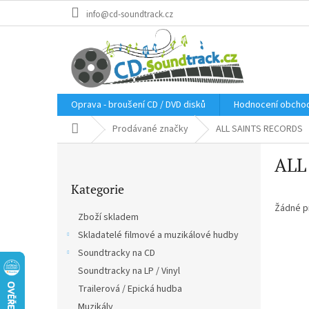
Přejít
info@cd-soundtrack.cz
na
obsah
Oprava - broušení CD / DVD disků
Hodnocení obcho
Domů
Prodávané značky
ALL SAINTS RECORDS
P
ALL
o
Přeskočit
s
Kategorie
kategorie
t
r
Žádné p
Zboží skladem
a
Skladatelé filmové a muzikálové hudby
n
Soundtracky na CD
n
í
Soundtracky na LP / Vinyl
p
Trailerová / Epická hudba
a
Muzikály