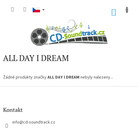
Přejít
na
NÁKU
obsah
KOŠÍK
ALL DAY I DREAM
Žádné produkty značky
ALL DAY I DREAM
nebyly nalezeny...
Z
á
p
a
Kontakt
t
í
info
@
cd-soundtrack.cz