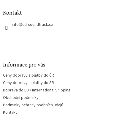
d
p
a
a
Kontakt
c
t
í
í
info
@
cd-soundtrack.cz
p
r
v
k
y
v
ý
Informace pro vás
p
i
Ceny dopravy a platby do ČR
s
u
Ceny dopravy a platby do SR
Doprava do EU / International Shipping
Obchodní podmínky
Podmínky ochrany osobních údajů
Kontakt