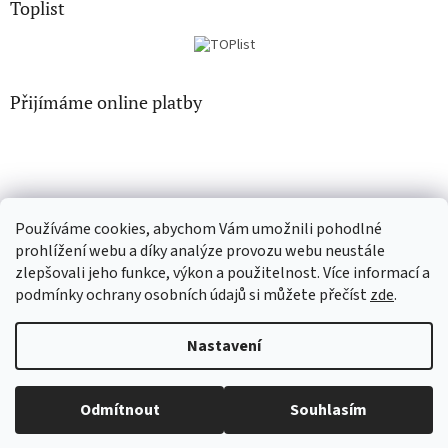
Toplist
Přijímáme online platby
Používáme cookies, abychom Vám umožnili pohodlné
CD-hudba.cz
EN-filmy.cz
prohlížení webu a díky analýze provozu webu neustále
zlepšovali jeho funkce, výkon a použitelnost. Více informací a
podmínky ochrany osobních údajů si můžete přečíst
zde
.
Vytvořil Shoptet
Nastavení
Copyright 2026
CD-Soundtrack.cz
. Všechna práva vyhrazena.
Odmítnout
Souhlasím
Upravit nastavení cookies