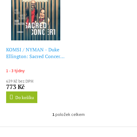
ý
r
p
o
i
d
s
u
p
k
r
t
o
ů
d
KOMSI / NYMAN - Duke
u
Ellington: Sacred Concert
k
(LP)
t
1 - 3 týdny
ů
639 Kč bez DPH
773 Kč
Do košíku
1
položek celkem
O
v
l
Z
á
á