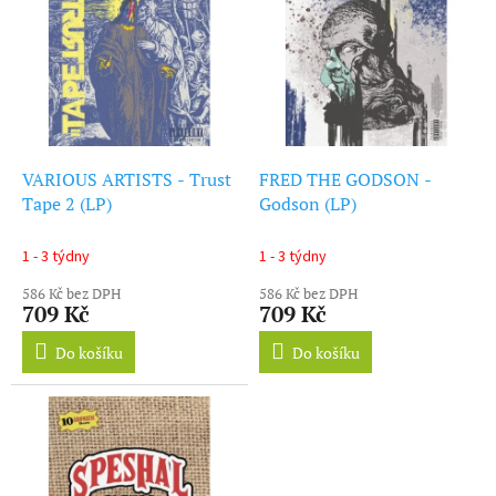
ý
r
p
o
i
d
s
u
p
k
r
t
o
ů
d
VARIOUS ARTISTS - Trust
FRED THE GODSON -
u
Tape 2 (LP)
Godson (LP)
k
t
1 - 3 týdny
1 - 3 týdny
ů
586 Kč bez DPH
586 Kč bez DPH
709 Kč
709 Kč
Do košíku
Do košíku