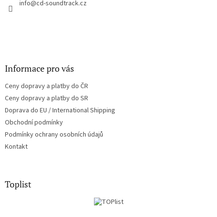
í
info
@
cd-soundtrack.cz
p
r
v
k
y
v
ý
Informace pro vás
p
i
Ceny dopravy a platby do ČR
s
u
Ceny dopravy a platby do SR
Doprava do EU / International Shipping
Obchodní podmínky
Podmínky ochrany osobních údajů
Kontakt
Toplist