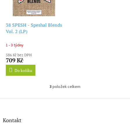
38 SPESH - Speshal Blends
Vol. 2 (LP)
1 - 3 týdny
586 Kč bez DPH
709 Kč
Do košíku
3
položek celkem
O
v
l
Z
á
á
d
p
a
a
Kontakt
c
t
í