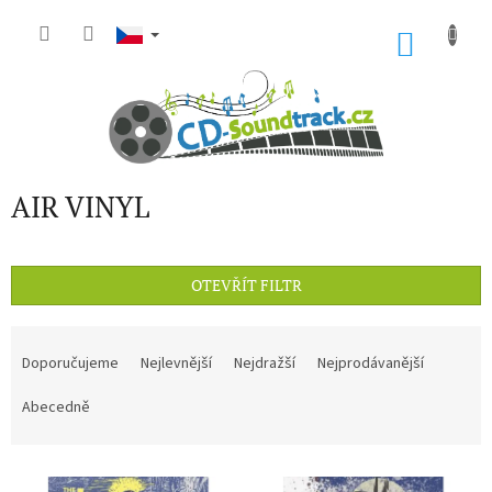
Přejít
na
NÁKU
obsah
KOŠÍK
AIR VINYL
OTEVŘÍT FILTR
Ř
a
Doporučujeme
Nejlevnější
Nejdražší
Nejprodávanější
z
e
Abecedně
n
í
V
p