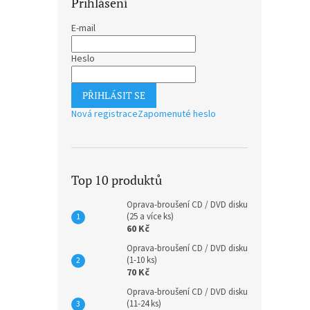
Přihlášení
E-mail
Heslo
PŘIHLÁSIT SE
Nová registrace
Zapomenuté heslo
Top 10 produktů
Oprava-broušení CD / DVD disku
(25 a více ks)
60 Kč
Oprava-broušení CD / DVD disku
(1-10 ks)
70 Kč
Oprava-broušení CD / DVD disku
(11-24 ks)