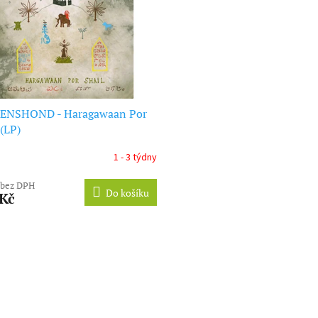
ENSHOND - Haragawaan Por
 (LP)
1 - 3 týdny
 bez DPH
Do košíku
 Kč
O
v
l
á
d
a
c