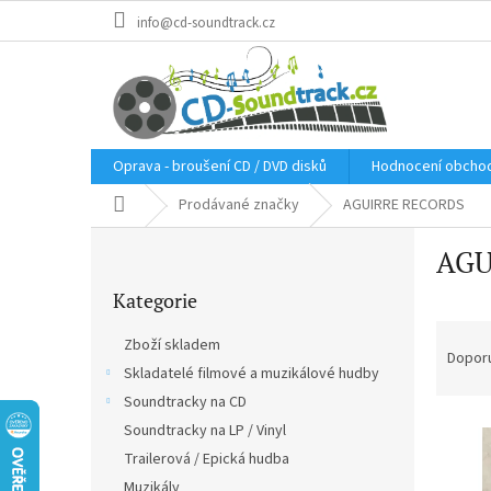
Přejít
info@cd-soundtrack.cz
na
obsah
Oprava - broušení CD / DVD disků
Hodnocení obcho
Domů
Prodávané značky
AGUIRRE RECORDS
P
AGU
o
Přeskočit
s
Kategorie
kategorie
t
Ř
r
Zboží skladem
a
a
Dopor
Skladatelé filmové a muzikálové hudby
z
n
e
Soundtracky na CD
n
V
n
í
Soundtracky na LP / Vinyl
ý
í
p
Trailerová / Epická hudba
p
p
a
Muzikály