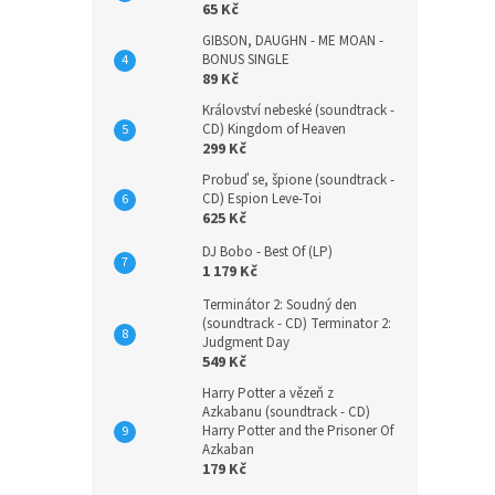
65 Kč
GIBSON, DAUGHN - ME MOAN -
BONUS SINGLE
89 Kč
Království nebeské (soundtrack -
CD) Kingdom of Heaven
299 Kč
Probuď se, špione (soundtrack -
CD) Espion Leve-Toi
625 Kč
DJ Bobo - Best Of (LP)
1 179 Kč
Terminátor 2: Soudný den
(soundtrack - CD) Terminator 2:
Judgment Day
549 Kč
Harry Potter a vězeň z
Azkabanu (soundtrack - CD)
Harry Potter and the Prisoner Of
Azkaban
179 Kč