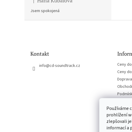
Hana Kubalova
|
Hodnocení produktu je 5 z 5 hvězdiček.
Jsem spokojená
Z
á
p
a
t
Kontakt
Inform
í
Ceny do
info
@
cd-soundtrack.cz
Ceny do
Doprava 
Obchodn
Podmínk
Kontakt
Používáme c
prohlížení w
zlepšovali j
informací a 