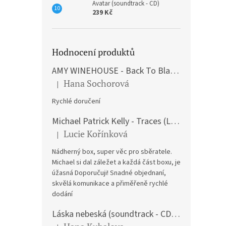
Avatar (soundtrack - CD)
239 Kč
Hodnocení produktů
AMY WINEHOUSE - Back To Black (LP)
Hana Sochorová
|
Hodnocení produktu je 5 z 5 hvězdiček.
Rychlé doručení
Michael Patrick Kelly - Traces (Limited Edition) (Premium Box-Set) (LP)
Lucie Kořínková
|
Hodnocení produktu je 5 z 5 hvězdiček.
Nádherný box, super věc pro sběratele.
Michael si dal záležet a každá část boxu, je
úžasná Doporučuji! Snadné objednaní,
skvělá komunikace a přiměřeně rychlé
dodání
Láska nebeská (soundtrack - CD) Love Actually