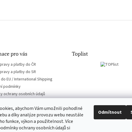
ace pro vás
Toplist
pravy a platby do ČR
pravy a platby do SR
do EU / International Shipping
í podmínky
y ochrany osobních údajů
ookies, abychom Vám umožnili pohodlné
Odmítnout
ebu a díky analýze provozu webu neustále
eho funkce, výkon a použitelnost. Více
CD-hudba.cz
EN-filmy.cz
podmínky ochrany osobních údajů si