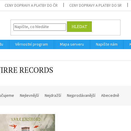
CENY DOPRAVY A PLATBY DO ČR
CENY DOPRAVY A PLATBY DO SR
HLEDAT
du
Věrnostní program
Mapa serveru
Napište nám
IRRE RECORDS
učujeme
Nejlevnější
Nejdražší
Nejprodávanější
Abecedně