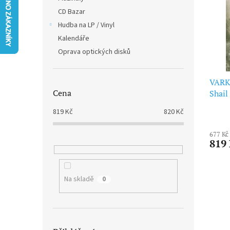
i
r
n
CD Bazar
s
o
e
p
Hudba na LP / Vinyl
d
l
r
u
Kalendáře
o
k
Oprava optických disků
d
t
u
ů
k
VARK
Cena
t
Shail
ů
819
Kč
820
Kč
677 Kč
819
Na skladě
0