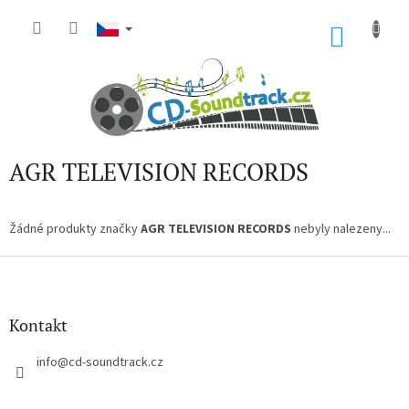
Přejít
na
NÁKU
obsah
KOŠÍK
AGR TELEVISION RECORDS
Žádné produkty značky
AGR TELEVISION RECORDS
nebyly nalezeny...
Z
á
p
a
Kontakt
t
í
info
@
cd-soundtrack.cz