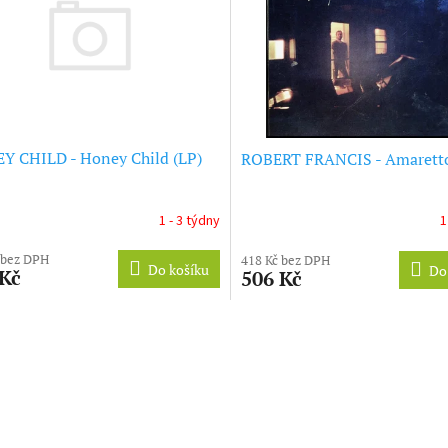
Y CHILD - Honey Child (LP)
ROBERT FRANCIS - Amaretto
1 - 3 týdny
1
 bez DPH
418 Kč bez DPH
Do košíku
Do
 Kč
506 Kč
O
v
l
á
d
a
c