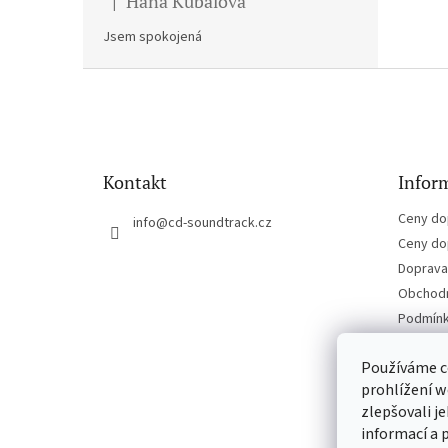
Hana Kubalova
|
Hodnocení produktu je 5 z 5 hvězdiček.
Jsem spokojená
Z
á
p
a
t
Kontakt
Inform
í
Ceny do
info
@
cd-soundtrack.cz
Ceny do
Doprava 
Obchodn
Podmínk
Kontakt
Používáme c
prohlížení w
zlepšovali j
informací a 