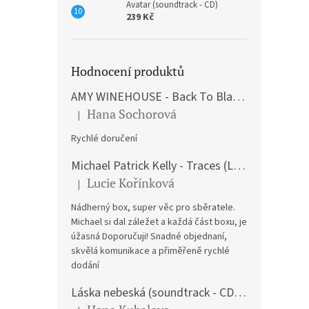
Avatar (soundtrack - CD)
239 Kč
Hodnocení produktů
AMY WINEHOUSE - Back To Black (LP)
Hana Sochorová
|
Hodnocení produktu je 5 z 5 hvězdiček.
Rychlé doručení
Michael Patrick Kelly - Traces (Limited Edition) (Premium Box-Set) (LP)
Lucie Kořínková
|
Hodnocení produktu je 5 z 5 hvězdiček.
Nádherný box, super věc pro sběratele.
Michael si dal záležet a každá část boxu, je
úžasná Doporučuji! Snadné objednaní,
skvělá komunikace a přiměřeně rychlé
dodání
Láska nebeská (soundtrack - CD) Love Actually