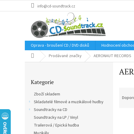
Přejít
info@cd-soundtrack.cz
na
obsah
Oprava - broušení CD / DVD disků
Hodnocení obcho
Domů
Prodávané značky
AERONAUT RECORDS
P
AER
o
Přeskočit
s
Kategorie
kategorie
t
Ř
r
Zboží skladem
a
a
Dopor
Skladatelé filmové a muzikálové hudby
z
n
e
Soundtracky na CD
n
V
n
í
Soundtracky na LP / Vinyl
ý
í
p
Trailerová / Epická hudba
p
p
a
Muzikály