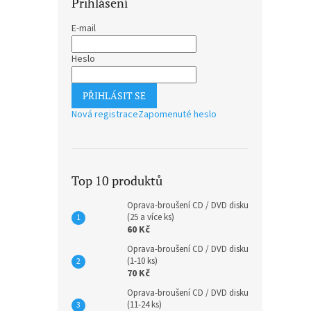
Přihlášení
E-mail
Heslo
PŘIHLÁSIT SE
Nová registrace
Zapomenuté heslo
Top 10 produktů
Oprava-broušení CD / DVD disku
(25 a více ks)
60 Kč
Oprava-broušení CD / DVD disku
(1-10 ks)
70 Kč
Oprava-broušení CD / DVD disku
(11-24 ks)