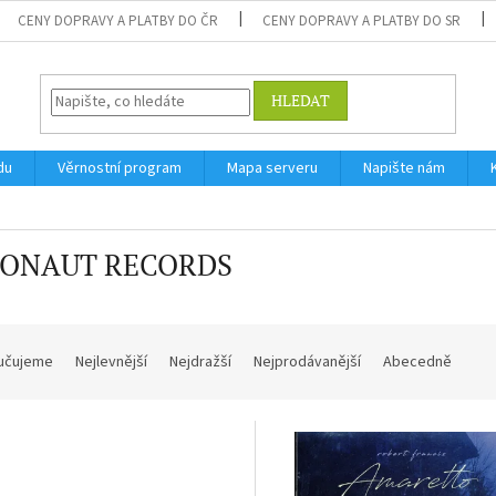
CENY DOPRAVY A PLATBY DO ČR
CENY DOPRAVY A PLATBY DO SR
HLEDAT
du
Věrnostní program
Mapa serveru
Napište nám
ONAUT RECORDS
učujeme
Nejlevnější
Nejdražší
Nejprodávanější
Abecedně