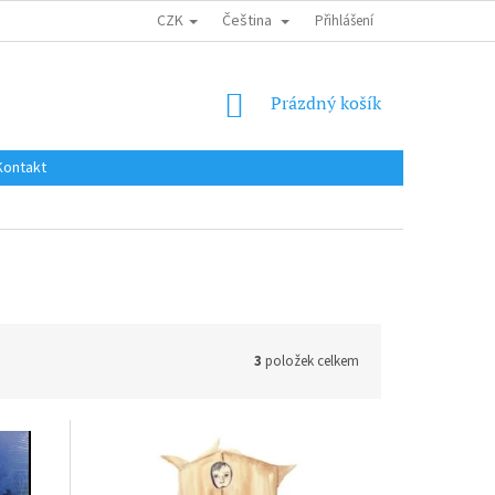
CZK
Čeština
DOPRAVA DO EU / INTERNATIONAL SHIPPING
Přihlášení
OBCHODNÍ PODMÍNKY
NÁKUPNÍ
Prázdný košík
KOŠÍK
Kontakt
3
položek celkem