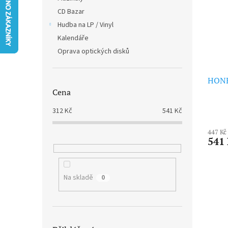
i
r
n
CD Bazar
s
o
e
p
Hudba na LP / Vinyl
d
l
r
u
Kalendáře
o
k
Oprava optických disků
d
t
u
ů
HONE
k
Cena
t
ů
312
Kč
541
Kč
447 Kč
541
Na skladě
0