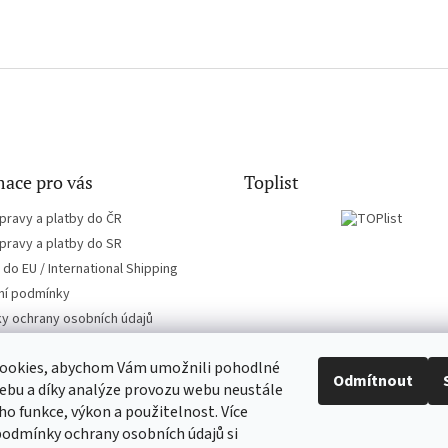
ace pro vás
Toplist
pravy a platby do ČR
pravy a platby do SR
do EU / International Shipping
í podmínky
y ochrany osobních údajů
ookies, abychom Vám umožnili pohodlné
Odmítnout
ebu a díky analýze provozu webu neustále
eho funkce, výkon a použitelnost. Více
CD-hudba.cz
EN-filmy.cz
podmínky ochrany osobních údajů si