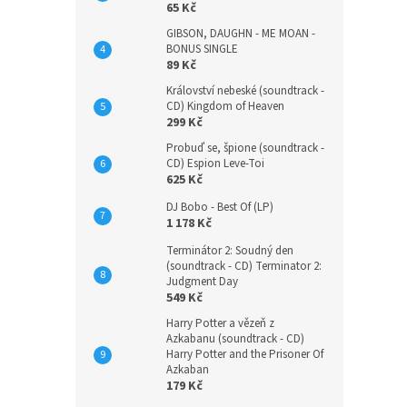
65 Kč
GIBSON, DAUGHN - ME MOAN -
BONUS SINGLE
89 Kč
Království nebeské (soundtrack -
CD) Kingdom of Heaven
299 Kč
Probuď se, špione (soundtrack -
CD) Espion Leve-Toi
625 Kč
DJ Bobo - Best Of (LP)
1 178 Kč
Terminátor 2: Soudný den
(soundtrack - CD) Terminator 2:
Judgment Day
549 Kč
Harry Potter a vězeň z
Azkabanu (soundtrack - CD)
Harry Potter and the Prisoner Of
Azkaban
179 Kč