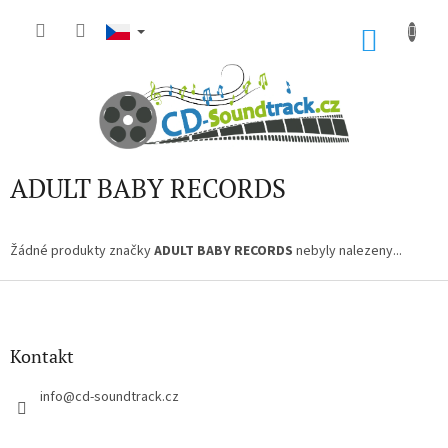
Přejít
na
NÁKU
obsah
KOŠÍK
ADULT BABY RECORDS
Žádné produkty značky
ADULT BABY RECORDS
nebyly nalezeny...
Z
á
p
a
Kontakt
t
í
info
@
cd-soundtrack.cz