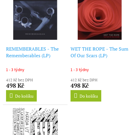
ý
r
p
o
i
d
s
u
p
k
r
t
o
ů
d
REMEMBERABLES - The
WET THE ROPE - The Sum
u
Rememberables (LP)
Of Our Scars (LP)
k
t
1 - 3 týdny
1 - 3 týdny
ů
412 Kč bez DPH
412 Kč bez DPH
498 Kč
498 Kč
Do košíku
Do košíku