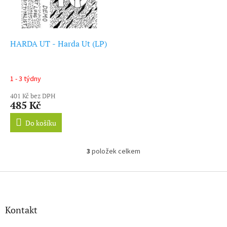
HARDA UT - Harda Ut (LP)
1 - 3 týdny
401 Kč bez DPH
485 Kč
Do košíku
3
položek celkem
O
v
l
Z
á
á
d
p
a
a
Kontakt
c
t
í