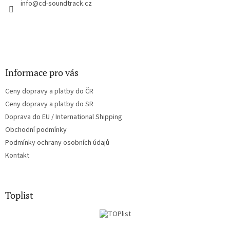
í
info
@
cd-soundtrack.cz
p
r
v
k
y
v
ý
Informace pro vás
p
i
Ceny dopravy a platby do ČR
s
u
Ceny dopravy a platby do SR
Doprava do EU / International Shipping
Obchodní podmínky
Podmínky ochrany osobních údajů
Kontakt
Toplist