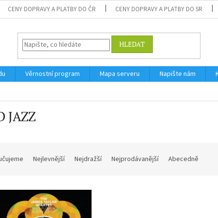
CENY DOPRAVY A PLATBY DO ČR
CENY DOPRAVY A PLATBY DO SR
HLEDAT
du
Věrnostní program
Mapa serveru
Napište nám
D JAZZ
učujeme
Nejlevnější
Nejdražší
Nejprodávanější
Abecedně