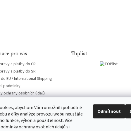
ace pro vás
Toplist
pravy a platby do ČR
pravy a platby do SR
do EU / International Shipping
í podmínky
y ochrany osobních údajů
ookies, abychom Vám umožnili pohodlné
Odmítnout
ebu a díky analýze provozu webu neustále
eho funkce, výkon a použitelnost. Více
CD-hudba.cz
EN-filmy.cz
podmínky ochrany osobních údajů si