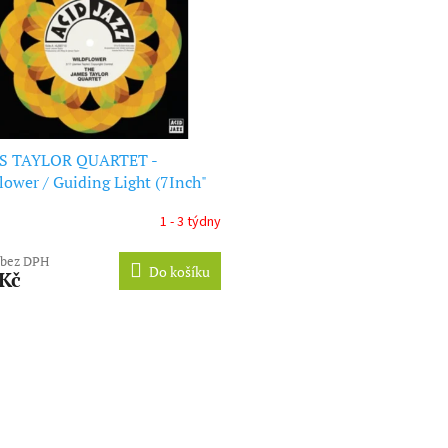
S TAYLOR QUARTET -
lower / Guiding Light (7Inch"
)
1 - 3 týdny
 bez DPH
Do košíku
 Kč
O
v
l
á
d
a
c