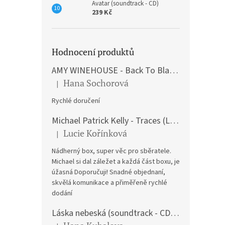
Avatar (soundtrack - CD)
239 Kč
Hodnocení produktů
AMY WINEHOUSE - Back To Black (LP)
Hana Sochorová
|
Hodnocení produktu je 5 z 5 hvězdiček.
Rychlé doručení
Michael Patrick Kelly - Traces (Limited Edition) (Premium Box-Set) (LP)
Lucie Kořínková
|
Hodnocení produktu je 5 z 5 hvězdiček.
Nádherný box, super věc pro sběratele.
Michael si dal záležet a každá část boxu, je
úžasná Doporučuji! Snadné objednaní,
skvělá komunikace a přiměřeně rychlé
dodání
Láska nebeská (soundtrack - CD) Love Actually