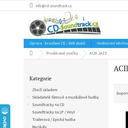
Přejít
info@cd-soundtrack.cz
na
obsah
Oprava - broušení CD / DVD disků
Hodnocení obcho
Domů
Prodávané značky
ACID JAZZ
P
ACI
o
Přeskočit
s
Kategorie
kategorie
t
Ř
r
Zboží skladem
a
a
Dopor
Skladatelé filmové a muzikálové hudby
z
n
e
Soundtracky na CD
n
V
n
í
Soundtracky na LP / Vinyl
ý
í
p
Trailerová / Epická hudba
p
p
a
Muzikály