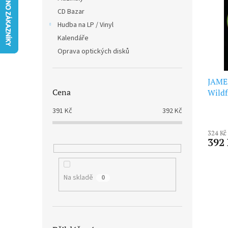
i
r
n
CD Bazar
s
o
e
p
Hudba na LP / Vinyl
d
l
r
u
Kalendáře
o
k
Oprava optických disků
d
t
u
ů
k
JAME
Cena
t
Wildf
ů
Vinyl
391
Kč
392
Kč
324 Kč
392
Na skladě
0