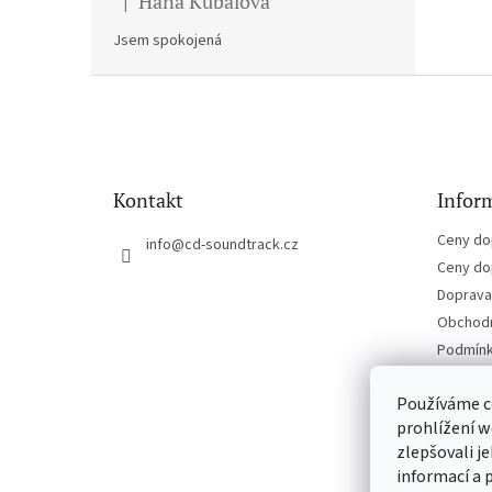
Hana Kubalova
|
Hodnocení produktu je 5 z 5 hvězdiček.
Jsem spokojená
Z
á
p
a
t
Kontakt
Inform
í
Ceny do
info
@
cd-soundtrack.cz
Ceny do
Doprava 
Obchodn
Podmínk
Kontakt
Používáme c
prohlížení w
zlepšovali j
informací a 