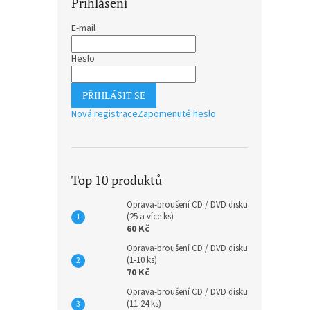
Přihlášení
E-mail
Heslo
PŘIHLÁSIT SE
Nová registrace
Zapomenuté heslo
Top 10 produktů
Oprava-broušení CD / DVD disku
(25 a více ks)
60 Kč
Oprava-broušení CD / DVD disku
(1-10 ks)
70 Kč
Oprava-broušení CD / DVD disku
(11-24 ks)