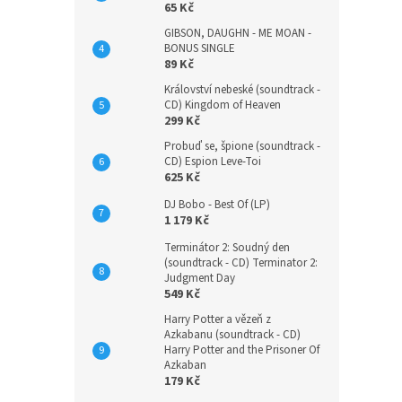
65 Kč
GIBSON, DAUGHN - ME MOAN -
BONUS SINGLE
89 Kč
Království nebeské (soundtrack -
CD) Kingdom of Heaven
299 Kč
Probuď se, špione (soundtrack -
CD) Espion Leve-Toi
625 Kč
DJ Bobo - Best Of (LP)
1 179 Kč
Terminátor 2: Soudný den
(soundtrack - CD) Terminator 2:
Judgment Day
549 Kč
Harry Potter a vězeň z
Azkabanu (soundtrack - CD)
Harry Potter and the Prisoner Of
Azkaban
179 Kč