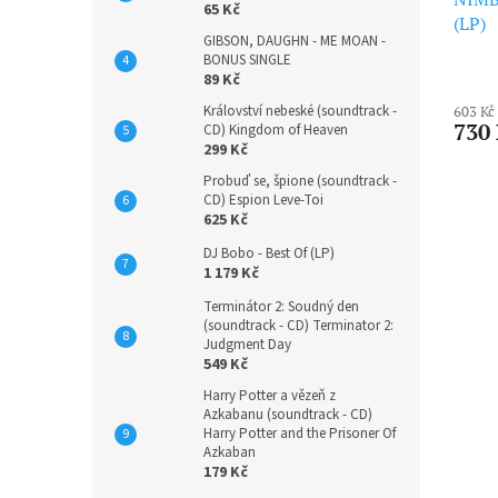
65 Kč
(LP)
GIBSON, DAUGHN - ME MOAN -
BONUS SINGLE
89 Kč
Království nebeské (soundtrack -
603 Kč
730
CD) Kingdom of Heaven
299 Kč
Probuď se, špione (soundtrack -
CD) Espion Leve-Toi
625 Kč
DJ Bobo - Best Of (LP)
1 179 Kč
Terminátor 2: Soudný den
(soundtrack - CD) Terminator 2:
Judgment Day
549 Kč
Harry Potter a vězeň z
Azkabanu (soundtrack - CD)
Harry Potter and the Prisoner Of
Azkaban
179 Kč