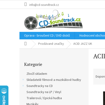
Přejít
info@cd-soundtrack.cz
na
obsah
Oprava - broušení CD / DVD disků
Hodnocení obcho
Domů
Prodávané značky
ACID JAZZ UK
P
ACI
o
Přeskočit
s
Kategorie
kategorie
t
Ř
r
Zboží skladem
a
a
Dopor
Skladatelé filmové a muzikálové hudby
z
n
e
Soundtracky na CD
n
V
n
í
Soundtracky na LP / Vinyl
ý
í
p
Trailerová / Epická hudba
p
p
a
Muzikály