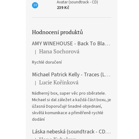
Avatar (soundtrack - CD)
239 Kč
Hodnocení produktů
AMY WINEHOUSE - Back To Black (LP)
Hana Sochorová
|
Hodnocení produktu je 5 z 5 hvězdiček.
Rychlé doručení
Michael Patrick Kelly - Traces (Limited Edition) (Premium Box-Set) (LP)
Lucie Kořínková
|
Hodnocení produktu je 5 z 5 hvězdiček.
Nádherný box, super věc pro sběratele.
Michael si dal záležet a každá část boxu, je
úžasná Doporučuji! Snadné objednaní,
skvělá komunikace a přiměřeně rychlé
dodání
Láska nebeská (soundtrack - CD) Love Actually