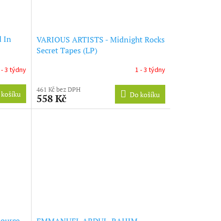
 In
VARIOUS ARTISTS - Midnight Rocks
Secret Tapes (LP)
 - 3 týdny
1 - 3 týdny
461 Kč bez DPH
 košíku
Do košíku
558 Kč
ource
EMMANUEL ABDUL-RAHIM -