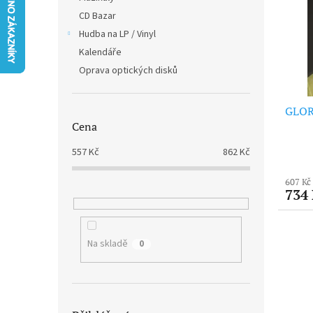
i
r
n
CD Bazar
s
o
e
p
Hudba na LP / Vinyl
d
l
r
u
Kalendáře
o
k
Oprava optických disků
d
t
u
ů
GLOR
k
Cena
t
ů
557
Kč
862
Kč
607 Kč
734
Na skladě
0