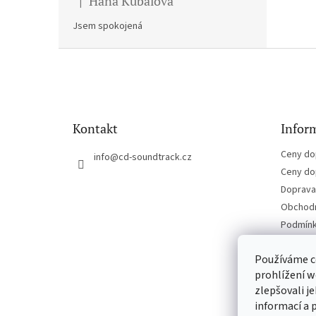
Hana Kubalova
|
Hodnocení produktu je 5 z 5 hvězdiček.
Jsem spokojená
Z
á
p
a
t
Kontakt
Inform
í
Ceny do
info
@
cd-soundtrack.cz
Ceny do
Doprava 
Obchodn
Podmínk
Kontakt
Používáme c
prohlížení w
zlepšovali j
informací a 