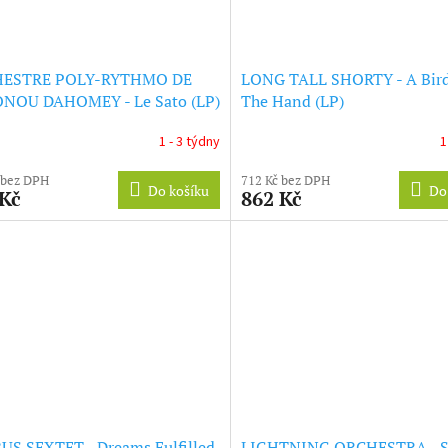
ESTRE POLY-RYTHMO DE
LONG TALL SHORTY - A Bird
NOU DAHOMEY - Le Sato (LP)
The Hand (LP)
1 - 3 týdny
1
 bez DPH
712 Kč bez DPH
Do košíku
Do
 Kč
862 Kč
S SEXTET - Dreams Fulfilled
LIGHTNING ORCHESTRA - S