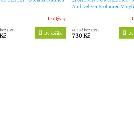
And Deliver (Coloured Vinyl)
1 - 3 týdny
1
 bez DPH
603 Kč bez DPH
Do košíku
Do
 Kč
730 Kč
O
v
l
á
d
a
c
í
p
r
v
k
y
v
ý