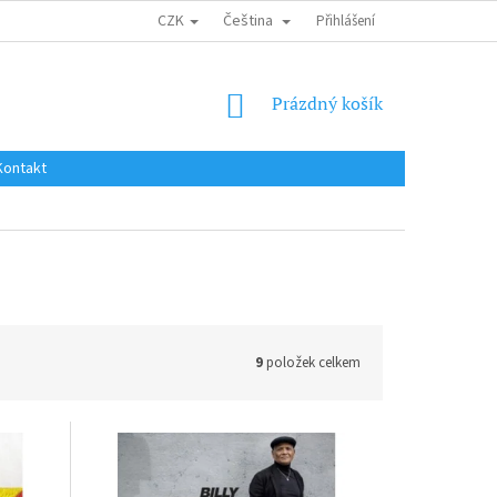
CZK
Čeština
DOPRAVA DO EU / INTERNATIONAL SHIPPING
Přihlášení
OBCHODNÍ PODMÍNKY
NÁKUPNÍ
Prázdný košík
KOŠÍK
Kontakt
9
položek celkem