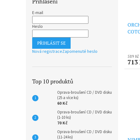
Přihlášení
E-mail
ORCH
Heslo
COTO
PŘIHLÁSIT SE
Nová registrace
Zapomenuté heslo
589 Kč
713
Top 10 produktů
Oprava-broušení CD / DVD disku
(25 a více ks)
60 Kč
Oprava-broušení CD / DVD disku
(1-10 ks)
70 Kč
Oprava-broušení CD / DVD disku
(11-24 ks)
NIMBU