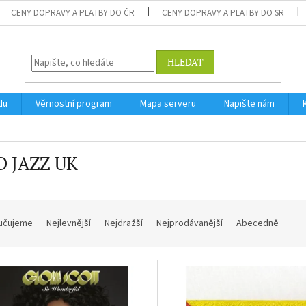
CENY DOPRAVY A PLATBY DO ČR
CENY DOPRAVY A PLATBY DO SR
HLEDAT
du
Věrnostní program
Mapa serveru
Napište nám
D JAZZ UK
učujeme
Nejlevnější
Nejdražší
Nejprodávanější
Abecedně