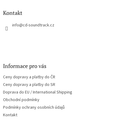
d
p
a
a
Kontakt
c
t
í
í
info
@
cd-soundtrack.cz
p
r
v
k
y
v
ý
Informace pro vás
p
i
Ceny dopravy a platby do ČR
s
u
Ceny dopravy a platby do SR
Doprava do EU / International Shipping
Obchodní podmínky
Podmínky ochrany osobních údajů
Kontakt