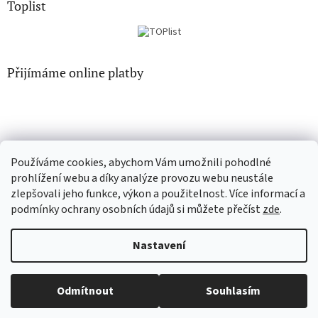
Toplist
Přijímáme online platby
Používáme cookies, abychom Vám umožnili pohodlné
CD-hudba.cz
EN-filmy.cz
prohlížení webu a díky analýze provozu webu neustále
zlepšovali jeho funkce, výkon a použitelnost. Více informací a
podmínky ochrany osobních údajů si můžete přečíst
zde
.
Vytvořil Shoptet
Nastavení
Copyright 2026
CD-Soundtrack.cz
. Všechna práva vyhrazena.
Odmítnout
Souhlasím
Upravit nastavení cookies