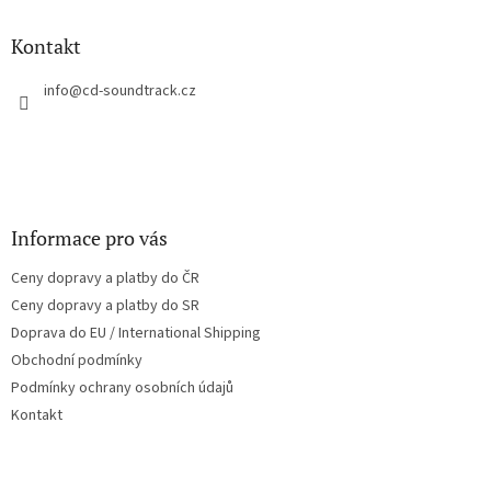
d
p
a
a
Kontakt
c
t
í
í
info
@
cd-soundtrack.cz
p
r
v
k
y
v
ý
Informace pro vás
p
i
Ceny dopravy a platby do ČR
s
u
Ceny dopravy a platby do SR
Doprava do EU / International Shipping
Obchodní podmínky
Podmínky ochrany osobních údajů
Kontakt