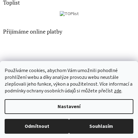
Toplist
Přijímáme online platby
Používáme cookies, abychom Vám umožnili pohodlné
CD-hudba.cz
EN-filmy.cz
prohlížení webu a díky analýze provozu webu neustále
zlepšovali jeho funkce, výkon a použitelnost. Více informací a
podmínky ochrany osobních údajů si můžete přečíst
zde
.
Vytvořil Shoptet
Nastavení
Copyright 2026
CD-Soundtrack.cz
. Všechna práva vyhrazena.
Odmítnout
Souhlasím
Upravit nastavení cookies