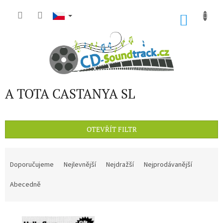
Přejít
na
NÁKU
obsah
KOŠÍK
A TOTA CASTANYA SL
OTEVŘÍT FILTR
Ř
a
Doporučujeme
Nejlevnější
Nejdražší
Nejprodávanější
z
e
Abecedně
n
í
V
p