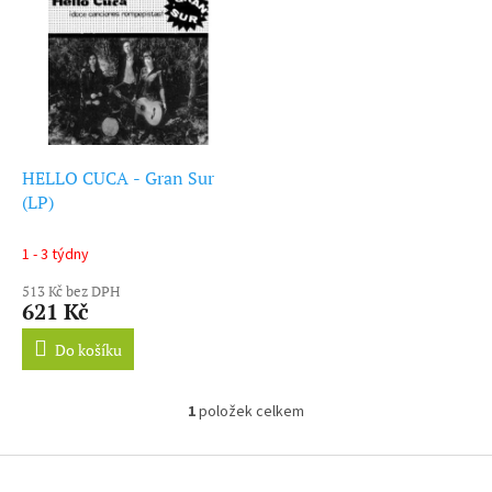
ý
r
p
o
i
d
s
u
p
k
r
t
o
ů
d
HELLO CUCA - Gran Sur
u
(LP)
k
t
1 - 3 týdny
ů
513 Kč bez DPH
621 Kč
Do košíku
1
položek celkem
O
v
l
Z
á
á