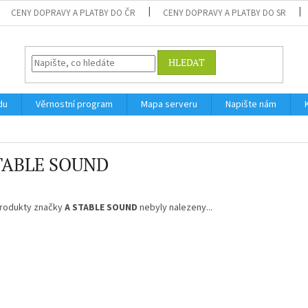
CENY DOPRAVY A PLATBY DO ČR
CENY DOPRAVY A PLATBY DO SR
HLEDAT
du
Věrnostní program
Mapa serveru
Napište nám
TABLE SOUND
rodukty značky
A STABLE SOUND
nebyly nalezeny...