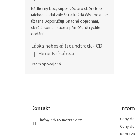
Hodnocení produktu je 5 z 5 hvězdiček.
Nádherný box, super věc pro sběratele.
Michael si dal záležet a každá část boxu, je
úžasná Doporučuji! Snadné objednaní,
skvělá komunikace a přiměřeně rychlé
dodání
Láska nebeská (soundtrack - CD) Love Actually
Hana Kubalova
|
Hodnocení produktu je 5 z 5 hvězdiček.
Jsem spokojená
Z
á
p
a
t
Kontakt
Inform
í
Ceny do
info
@
cd-soundtrack.cz
Ceny do
Doprava 