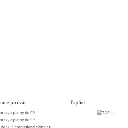
ace pro vás
Toplist
pravy a platby do ČR
pravy a platby do SR
do EU / International Shipping