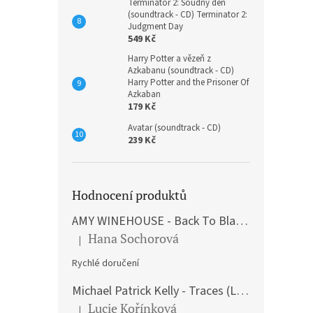
Terminátor 2: Soudný den
(soundtrack - CD) Terminator 2:
Judgment Day
549 Kč
Harry Potter a vězeň z
Azkabanu (soundtrack - CD)
Harry Potter and the Prisoner Of
Azkaban
179 Kč
Avatar (soundtrack - CD)
239 Kč
Hodnocení produktů
AMY WINEHOUSE - Back To Black (LP)
Hana Sochorová
|
Hodnocení produktu je 5 z 5 hvězdiček.
Rychlé doručení
Michael Patrick Kelly - Traces (Limited Edition) (Premium Box-Set) (LP)
Lucie Kořínková
|