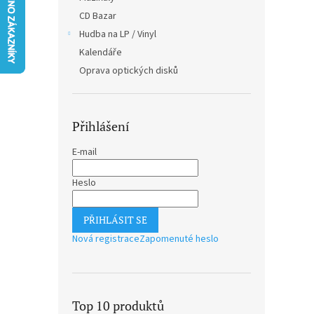
n
CD Bazar
e
Hudba na LP / Vinyl
l
Kalendáře
Oprava optických disků
Přihlášení
E-mail
Heslo
PŘIHLÁSIT SE
Nová registrace
Zapomenuté heslo
Top 10 produktů