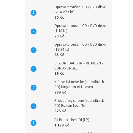
Oprava-broušení CD / DVD disku
(25 a více ks)
60 Kč
Oprava-broušení CD / DVD disku
(1-10 ks)
70 Kč
Oprava-broušení CD / DVD disku
(11-24 ks)
65 Kč
GIBSON, DAUGHN - ME MOAN -
BONUS SINGLE
89 Kč
Království nebeské (soundtrack -
CD) Kingdom of Heaven
299 Kč
Probuď se, špione (soundtrack -
CD) Espion Leve-Toi
625 Kč
DJ Bobo - Best Of (LP)
1 179 Kč