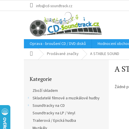
Přejít
info@cd-soundtrack.cz
na
obsah
Oprava - broušení CD / DVD disků
Hodnocení obcho
Domů
Prodávané značky
A STABLE SOUND
P
A S
o
Přeskočit
s
Kategorie
kategorie
t
r
Žádné p
Zboží skladem
a
Skladatelé filmové a muzikálové hudby
n
Soundtracky na CD
n
í
Soundtracky na LP / Vinyl
p
Trailerová / Epická hudba
a
Muzikály